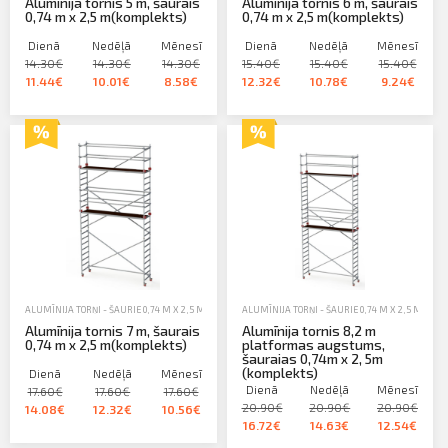
Alumīnija tornis 5 m, šaurais
Alumīnija tornis 6 m, šaurais
0,74 m x 2,5 m(komplekts)
0,74 m x 2,5 m(komplekts)
Dienā
Nedēļā
Mēnesī
Dienā
Nedēļā
Mēnesī
14.30€
14.30€
14.30€
15.40€
15.40€
15.40€
11.44€
10.01€
8.58€
12.32€
10.78€
9.24€
ALUMĪNIJA TORŅI - ŠAURIE 0,74 M X 2,5 M
,
ALUMĪNIJA TORŅI, TREPES, KASTES UN SASTATNES
ALUMĪNIJA TORŅI - ŠAURIE 0,74 M X 2,5 M
,
,
NOM
ALUM
Alumīnija tornis 7 m, šaurais
Alumīnija tornis 8,2 m
0,74 m x 2,5 m(komplekts)
platformas augstums,
šauraias 0,74m x 2, 5m
(komplekts)
Dienā
Nedēļā
Mēnesī
Dienā
Nedēļā
Mēnesī
17.60€
17.60€
17.60€
20.90€
20.90€
20.90€
14.08€
12.32€
10.56€
16.72€
14.63€
12.54€