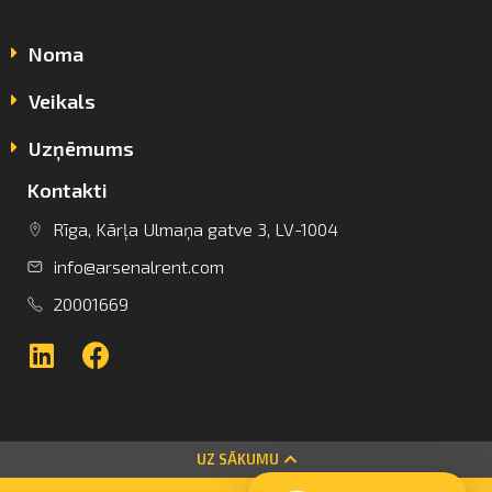
Noma
Veikals
Uzņēmums
Kontakti
info@arsenalrent.com
Rīga, Kārļa Ulmaņa gatve 3, LV-1004
info@arsenalrent.com
+37120001669
20001669
Lietuva
Latvija
Igaunija
UZ SĀKUMU