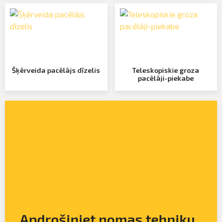
Šķērveida pacēlājs dīzelis
Teleskopiskie groza
pacēlāji-piekabe
Apdrošiniet nomas tehniku