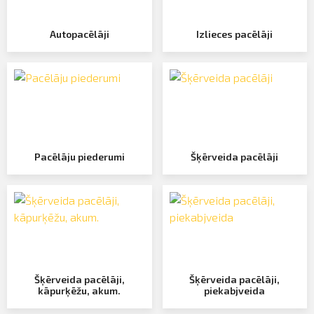
Profila informācija
Autopacēlāji
Izlieces pacēlāji
Sazināties
PIETEIKTIES
Iziet
Pacēlāju piederumi
Šķērveida pacēlāji
Šķērveida pacēlāji,
Šķērveida pacēlāji,
kāpurķēžu, akum.
piekabjveida