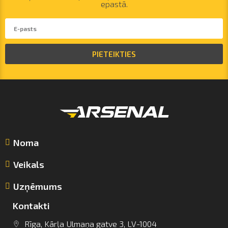
epastā.
PIETEIKTIES
Noma
Veikals
Uzņēmums
Kontakti
Rīga, Kārļa Ulmaņa gatve 3, LV-1004
info@arsenalrent.com