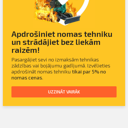
Apdrošiniet nomas tehniku
un strādājiet bez liekām
raizēm!
Pasargājiet sevi no izmaksām tehnikas
zādzības vai bojājumu gadījumā. Izvēlieties
apdrošināt nomas tehniku
tikai par 5% no
nomas cenas
.
UZZINĀT VAIRĀK