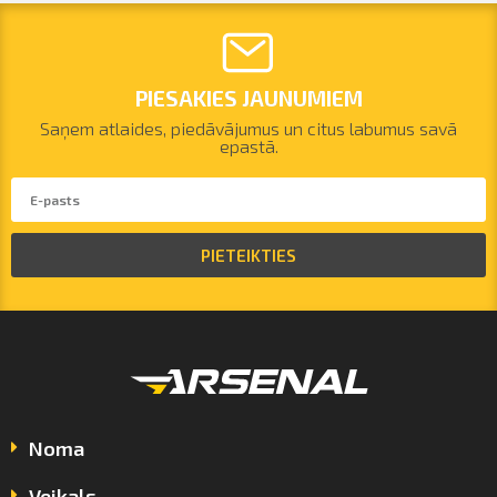
PIESAKIES JAUNUMIEM
Saņem atlaides, piedāvājumus un citus labumus savā
epastā.
PIETEIKTIES
Noma
Veikals