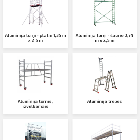
Profila informācija
Sazināties
Iziet
Alumīnija torņi - platie 1,35 m
Alumīnija torņi - šaurie 0,74
PIETEIKTIES
x 2,5 m
m x 2,5 m
Alumīnija tornis,
Alumīnija trepes
izvelkamais