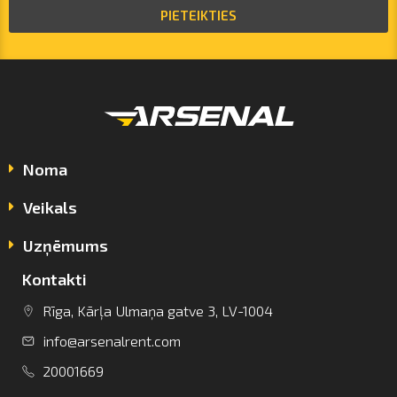
PIETEIKTIES
Noma
Veikals
Uzņēmums
Kontakti
Rīga, Kārļa Ulmaņa gatve 3, LV-1004
info@arsenalrent.com
info@arsenalrent.com
20001669