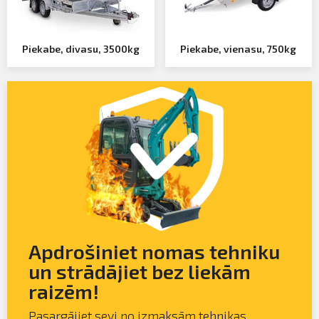
FOR INVESTORS
Profila informācija
Sazināties
Piekabe, divasu, 3500kg
Piekabe, vienasu, 750kg
PIETEIKTIES
Iziet
Apdrošiniet nomas tehniku
un strādājiet bez liekām
raizēm!
Pasargājiet sevi no izmaksām tehnikas