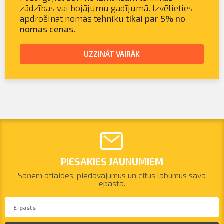
zādzības vai bojājumu gadījumā. Izvēlieties
apdrošināt nomas tehniku
tikai par 5% no
nomas cenas
.
UZZINĀT VAIRĀK
PIESAKIES JAUNUMIEM
Saņem atlaides, piedāvājumus un citus labumus savā
epastā.