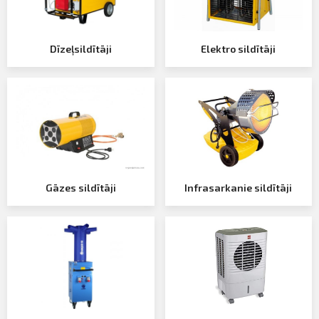
Profila informācija
Sazināties
Dīzeļsildītāji
Elektro sildītāji
PIETEIKTIES
Iziet
Gāzes sildītāji
Infrasarkanie sildītāji