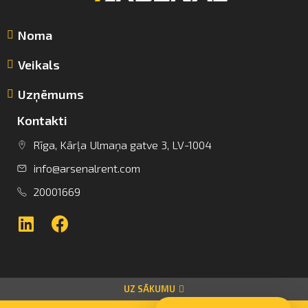
Noma
Veikals
Uzņēmums
Kontakti
info@arsenalrent.com
Rīga, Kārļa Ulmaņa gatve 3, LV-1004
info@arsenalrent.com
+37120001669
20001669
Lietuva
Latvija
Igaunija
UZ SĀKUMU