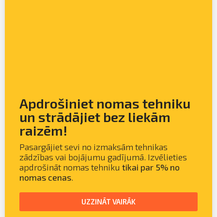
Apdrošiniet nomas tehniku
un strādājiet bez liekām
raizēm!
Pasargājiet sevi no izmaksām tehnikas
zādzības vai bojājumu gadījumā. Izvēlieties
apdrošināt nomas tehniku
tikai par 5% no
nomas cenas
.
UZZINĀT VAIRĀK