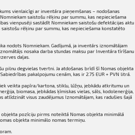
nākums vienlaicīgi ar inventāra pieņemšanas – nodošanas
stīt Nomniekam saistošu rēķinu par summu, kas nepieciešama
sības vienpusēji sastādīt Nomniekam saistošu defektācijas aktu
m saistošu rēķinu par summu, kas nepieciešama konstatēto
tika nodots Nomniekam. Gadījumā, ja inventārs iznomātājam
. Iznomātājs nosaka darba stundas maksu par Inventāra tīrīšanu
ezerves daļas.
u pilnu degvielas tvertni. Ja atdošanas brīdī šī Nomas objekta
 Sabiedrības pakalpojumu cenām, kas ir 2.75 EUR + PVN litrā.
ek veikta papīra/kartona, stiklu, lūžņu, jebkādu atkritumu un
erģija, biomasa, jebkādas ķīmiskas vielas, sāls, kodolenerģija,
s atlīdzināt visus zaudējumus Iznomātājam, kas radušies šajā
 objekta pozīciju pirms noteiktā Nomas objekta minimālā
 Nomas objekta minimālo nomas termiņu.
toram.