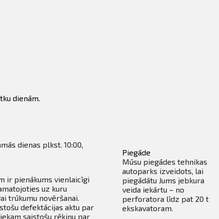
tku dienām.
amās dienas plkst. 10:00,
Piegāde
Mūsu piegādes tehnikas
autoparks izveidots, lai
m ir pienākums vienlaicīgi
piegādātu Jums jebkura
amatojoties uz kuru
veida iekārtu – no
ai trūkumu novēršanai.
perforatora līdz pat 20 t
stošu defektācijas aktu par
ekskavatoram.
iekam saistošu rēķinu par