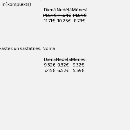
,5 m(komplekts)
Dienā
Nedēļā
Mēnesī
14.64€
14.64€
14.64€
11.71€
10.25€
8.78€
 kastes un sastatnes
,
Noma
Dienā
Nedēļā
Mēnesī
9.32€
9.32€
9.32€
7.45€
6.52€
5.59€