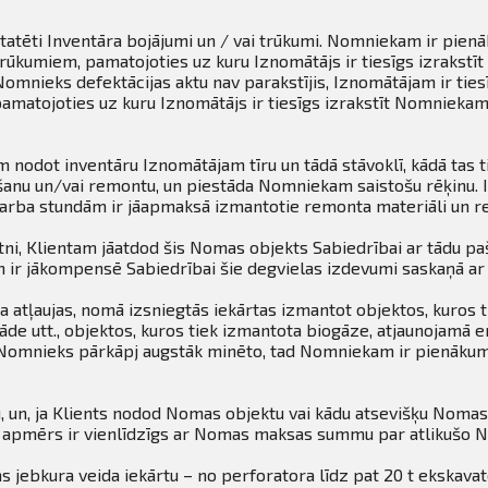
statēti Inventāra bojājumi un / vai trūkumi. Nomniekam ir pie
i trūkumiem, pamatojoties uz kuru Iznomātājs ir tiesīgs izrak
Nomnieks defektācijas aktu nav parakstījis, Iznomātājam ir tie
amatojoties uz kuru Iznomātājs ir tiesīgs izrakstīt Nomnieka
odot inventāru Iznomātājam tīru un tādā stāvoklī, kādā tas 
īrīšanu un/vai remontu, un piestāda Nomniekam saistošu rēķinu
arba stundām ir jāapmaksā izmantotie remonta materiāli un r
ni, Klientam jāatdod šis Nomas objekts Sabiedrībai ar tādu paš
am ir jākompensē Sabiedrībai šie degvielas izdevumi saskaņā ar
 atļaujas, nomā izsniegtās iekārtas izmantot objektos, kuros ti
de utt., objektos, kuros tiek izmantota biogāze, atjaunojamā en
a Nomnieks pārkāpj augstāk minēto, tad Nomniekam ir pienākum
 un, ja Klients nodod Nomas objektu vai kādu atsevišķu Nomas
ru apmērs ir vienlīdzīgs ar Nomas maksas summu par atlikušo
s jebkura veida iekārtu – no perforatora līdz pat 20 t ekskava