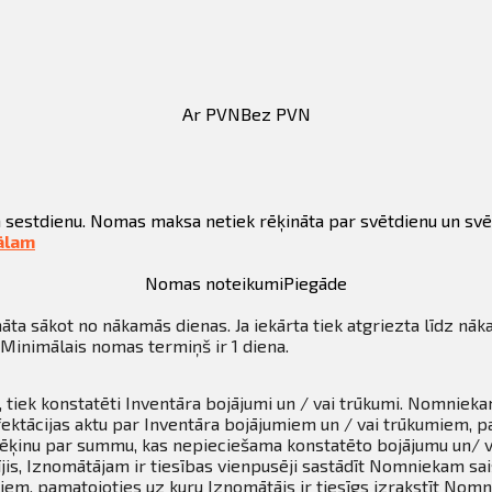
Ar PVN
Bez PVN
 sestdienu. Nomas maksa netiek rēķināta par svētdienu un svē
ālam
Nomas noteikumi
Piegāde
āta sākot no nākamās dienas. Ja iekārta tiek atgriezta līdz nāk
Minimālais nomas termiņš ir 1 diena.
 tiek konstatēti Inventāra bojājumi un / vai trūkumi. Nomnieka
ektācijas aktu par Inventāra bojājumiem un / vai trūkumiem, p
 rēķinu par summu, kas nepieciešama konstatēto bojājumu un/ v
jis, Iznomātājam ir tiesības vienpusēji sastādīt Nomniekam sai
em, pamatojoties uz kuru Iznomātājs ir tiesīgs izrakstīt Nomn