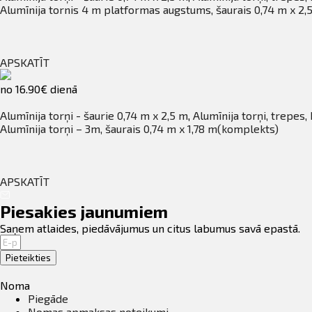
Alumīnija tornis 4 m platformas augstums, šaurais 0,74 m x 2
APSKATĪT
no 16.90€ dienā
Alumīnija torņi - šaurie 0,74 m x 2,5 m
,
Alumīnija torņi, trepes,
Alumīnija torņi – 3m, šaurais 0,74 m x 1,78 m(komplekts)
APSKATĪT
Piesakies jaunumiem
Saņem atlaides, piedāvājumus un citus labumus savā epastā.
Pieteikties
Noma
Piegāde
Nomas apmaksas noteikumi