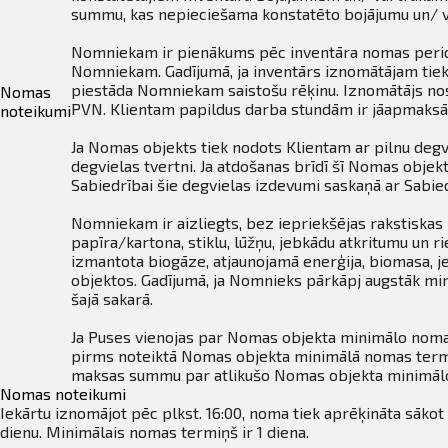
summu, kas nepieciešama konstatēto bojājumu un/ v
Nomniekam ir pienākums pēc inventāra nomas perioda
Nomniekam. Gadījumā, ja inventārs iznomātājam tiek 
piestāda Nomniekam saistošu rēķinu. Iznomātājs nos
Nomas
PVN. Klientam papildus darba stundām ir jāapmaksā 
noteikumi
Ja Nomas objekts tiek nodots Klientam ar pilnu degvi
degvielas tvertni. Ja atdošanas brīdī šī Nomas objek
Sabiedrībai šie degvielas izdevumi saskaņā ar Sabie
Nomniekam ir aizliegts, bez iepriekšējas rakstiskas 
papīra/kartona, stiklu, lūžņu, jebkādu atkritumu un r
izmantota biogāze, atjaunojamā enerģija, biomasa, je
objektos. Gadījumā, ja Nomnieks pārkāpj augstāk mi
šajā sakarā.
Ja Puses vienojas par Nomas objekta minimālo nomas
pirms noteiktā Nomas objekta minimālā nomas termiņ
maksas summu par atlikušo Nomas objekta minimāl
Nomas noteikumi
Iekārtu iznomājot pēc plkst. 16:00, noma tiek aprēķināta sākot
dienu. Minimālais nomas termiņš ir 1 diena.