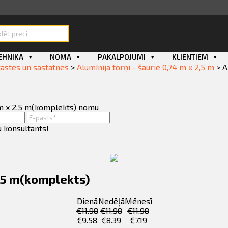
ducts
rch
EHNIKA
NOMA
PAKALPOJUMI
KLIENTIEM
 kastes un sastatnes
>
Alumīnija torņi - šaurie 0,74 m x 2,5 m
>
A
74 m x 2,5 m(komplekts) nomu
u konsultants!
2,5 m(komplekts)
Dienā
Nedēļā
Mēnesī
€
11.98
€
11.98
€
11.98
€
9.58
€
8.39
€
7.19