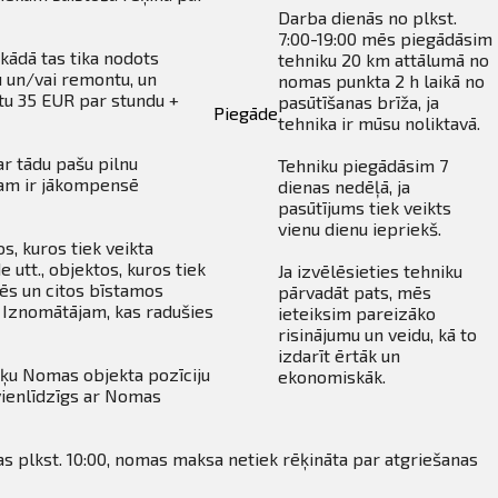
Darba dienās no plkst.
7:00-19:00 mēs piegādāsim
kādā tas tika nodots
tehniku 20 km attālumā no
u un/vai remontu, un
nomas punkta 2 h laikā no
tu 35 EUR par stundu +
pasūtīšanas brīža, ja
Piegāde
tehnika ir mūsu noliktavā.
ar tādu pašu pilnu
Tehniku piegādāsim 7
ntam ir jākompensē
dienas nedēļā, ja
pasūtījums tiek veikts
vienu dienu iepriekš.
s, kuros tiek veikta
 utt., objektos, kuros tiek
Ja izvēlēsieties tehniku
vēs un citos bīstamos
pārvadāt pats, mēs
 Iznomātājam, kas radušies
ieteiksim pareizāko
risinājumu un veidu, kā to
izdarīt ērtāk un
šķu Nomas objekta pozīciju
ekonomiskāk.
vienlīdzīgs ar Nomas
as plkst. 10:00, nomas maksa netiek rēķināta par atgriešanas