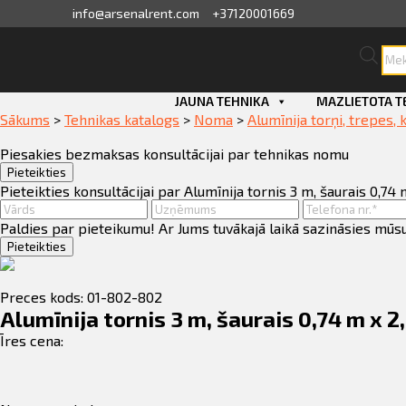
info@arsenalrent.com
+37120001669
Pro
sea
skats
Skip
JAUNA TEHNIKA
MAZLIETOTA T
to
Sākums
>
Tehnikas katalogs
>
Noma
>
Alumīnija torņi, trepes,
ini, pavadzīmes
content
Piesakies bezmaksas konsultācijai par tehnikas nomu
i, atlikumi objektos
Pieteikties
Pieteikties konsultācijai par Alumīnija tornis 3 m, šaurais 0,
dāvājumi
Paldies par pieteikumu! Ar Jums tuvākajā laikā sazināsies mūs
Pieteikties
sājumu saraksts
Preces kods: 01-802-802
dītlimita bilance
Alumīnija tornis 3 m, šaurais 0,74 m x 
Īres cena:
nvaras