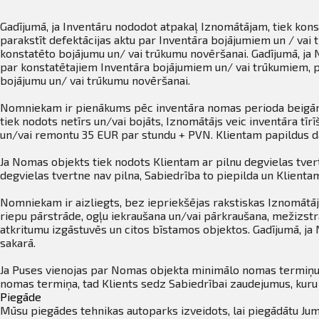
Gadījumā, ja Inventāru nododot atpakaļ Iznomātājam, tiek kon
parakstīt defektācijas aktu par Inventāra bojājumiem un / va
konstatēto bojājumu un/ vai trūkumu novēršanai. Gadījumā, ja 
par konstatētajiem Inventāra bojājumiem un/ vai trūkumiem, p
bojājumu un/ vai trūkumu novēršanai.
Nomniekam ir pienākums pēc inventāra nomas perioda beigām n
tiek nodots netīrs un/vai bojāts, Iznomātājs veic inventāra t
un/vai remontu 35 EUR par stundu + PVN. Klientam papildus d
Ja Nomas objekts tiek nodots Klientam ar pilnu degvielas tvert
degvielas tvertne nav pilna, Sabiedrība to piepilda un Klient
Nomniekam ir aizliegts, bez iepriekšējas rakstiskas Iznomātāja
riepu pārstrāde, ogļu iekraušana un/vai pārkraušana, mežizstrā
atkritumu izgāstuvēs un citos bīstamos objektos. Gadījumā, j
sakarā.
Ja Puses vienojas par Nomas objekta minimālo nomas termiņu,
nomas termiņa, tad Klients sedz Sabiedrībai zaudejumus, ku
Piegāde
Mūsu piegādes tehnikas autoparks izveidots, lai piegādātu Jum