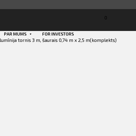
0
PAR MUMS
FOR INVESTORS
lumīnija tornis 3 m, šaurais 0,74 m x 2,5 m(komplekts)
Smart ID
eParaksts
eParaksts mobile