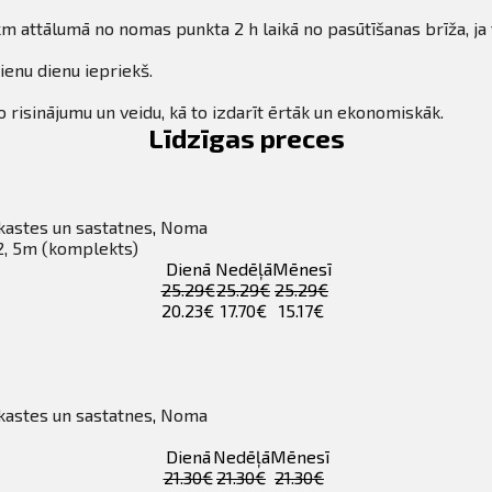
m attālumā no nomas punkta 2 h laikā no pasūtīšanas brīža, ja 
ienu dienu iepriekš.
 risinājumu un veidu, kā to izdarīt ērtāk un ekonomiskāk.
Līdzīgas preces
 kastes un sastatnes
,
Noma
 2, 5m (komplekts)
Dienā
Nedēļā
Mēnesī
25.29€
25.29€
25.29€
20.23€
17.70€
15.17€
 kastes un sastatnes
,
Noma
Dienā
Nedēļā
Mēnesī
21.30€
21.30€
21.30€