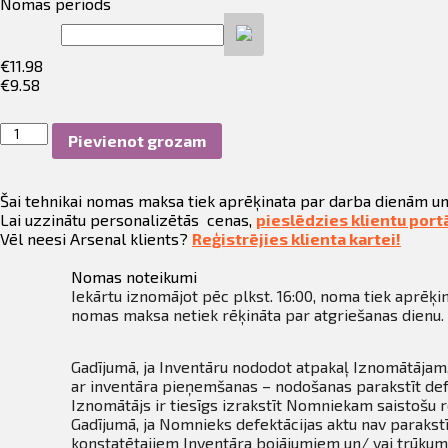
fila informācija
Nomas periods
ināties
€
11.98
€
9.58
t
Alumīnija
Pievienot grozam
tornis
3
m,
Šai tehnikai nomas maksa tiek aprēķinata par darba dienām un
šaurais
Lai uzzinātu personalizētās cenas,
pieslēdzies klientu port
0,74
Vēl neesi Arsenal klients?
Reģistrējies klienta kartei!
m
x
Nomas noteikumi
2,5
Iekārtu iznomājot pēc plkst. 16:00, noma tiek aprēķin
m(komplekts)
nomas maksa netiek rēķināta par atgriešanas dienu. 
daudzums
Gadījumā, ja Inventāru nododot atpakaļ Iznomātājam,
ar inventāra pieņemšanas – nodošanas parakstīt def
Iznomātājs ir tiesīgs izrakstīt Nomniekam saistošu
Gadījumā, ja Nomnieks defektācijas aktu nav parakstī
konstatētajiem Inventāra bojājumiem un/ vai trūkumi