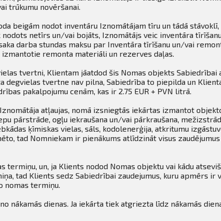
ai trūkumu novēršanai.
 beigām nodot inventāru Iznomātājam tīru un tādā stāvoklī, 
nodots netīrs un/vai bojāts, Iznomātājs veic inventāra tīrīšan
aka darba stundas maksu par Inventāra tīrīšanu un/vai remon
izmantotie remonta materiāli un rezerves daļas.
elas tvertni, Klientam jāatdod šis Nomas objekts Sabiedrībai 
ta degvielas tvertne nav pilna, Sabiedrība to piepilda un Klie
drības pakalpojumu cenām, kas ir 2.75 EUR + PVN litrā.
Iznomātāja atļaujas, nomā izsniegtās iekārtas izmantot objekto
iepu pārstrāde, ogļu iekraušana un/vai pārkraušana, mežizstrāde
bkādas ķīmiskas vielas, sāls, kodolenerģija, atkritumu izgāstu
nēto, tad Nomniekam ir pienākums atlīdzināt visus zaudējumus
 termiņu, un, ja Klients nodod Nomas objektu vai kādu atsevi
a, tad Klients sedz Sabiedrībai zaudejumus, kuru apmērs ir 
o nomas termiņu.
 no nākamās dienas. Ja iekārta tiek atgriezta līdz nākamās dien