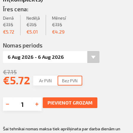
Īres cena:
Dienā
Nedēļā
Mēnesī
€
7.15
€
7.15
€
7.15
€
5.72
€
5.01
€
4.29
Nomas periods
€
7.15
€
5.72
Ar PVN
Bez PVN
PIEVIENOT GROZAM
Šai tehnikai nomas maksa tiek aprēķinata par darba dienām un