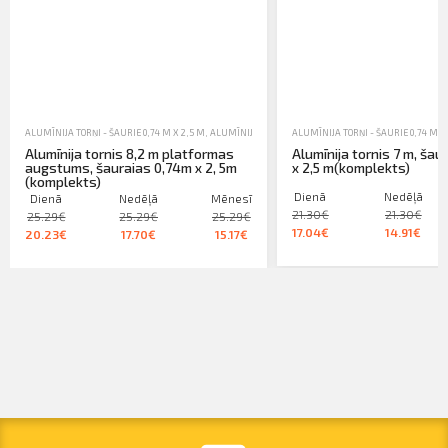
ALUMĪNIJA TORŅI - ŠAURIE 0,74 M X 2,5 M
,
ALUMĪNIJA TORŅI, TREPES, KASTES UN SASTATNES
ALUMĪNIJA TORŅI - ŠAURIE 0,74 M X
,
NOM
Alumīnija tornis 8,2 m platformas
Alumīnija tornis 7 m, šau
augstums, šauraias 0,74m x 2, 5m
x 2,5 m(komplekts)
(komplekts)
Dienā
Nedēļā
Dienā
Nedēļā
Mēnesī
21.30€
21.30€
25.29€
25.29€
25.29€
17.04€
14.91€
20.23€
17.70€
15.17€