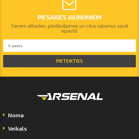
PIESAKIES JAUNUMIEM
Saņem atlaides, piedāvājumus un citus labumus savā
epastā.
PIETEIKTIES
Noma
Veikals