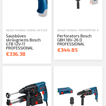
JAUNA TEHNIKA
,
ROKAS UN ELEKTROINSTRUMENTI
JAUNA TEHNIKA
,
PERFORĀTORI
,
PERFORĀTORI
,
ROKAS
Sausbūves
Perforators Bosch
skrūvgriezis Bosch
GBH 18V-26 D
GTB 12V-11
PROFESSIONAL
PROFESSIONAL
€344.85
€336.38