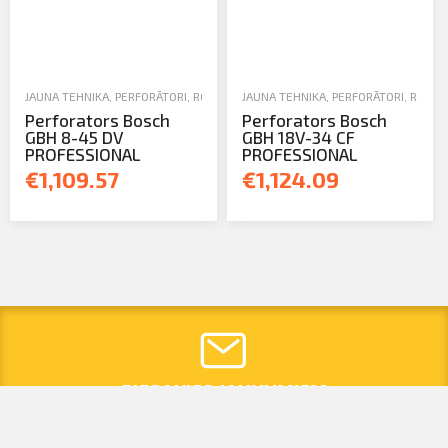
JAUNA TEHNIKA
,
PERFORĀTORI
,
ROKAS UN ELEKTROINSTRUMENTI
JAUNA TEHNIKA
,
PERFORĀTORI
,
ROKAS
Perforators Bosch
Perforators Bosch
GBH 8-45 DV
GBH 18V-34 CF
PROFESSIONAL
PROFESSIONAL
€1,109.57
€1,124.09
PIESAKIES JAUNUMIEM
Saņem atlaides, piedāvājumus un citus labumus savā
epastā.