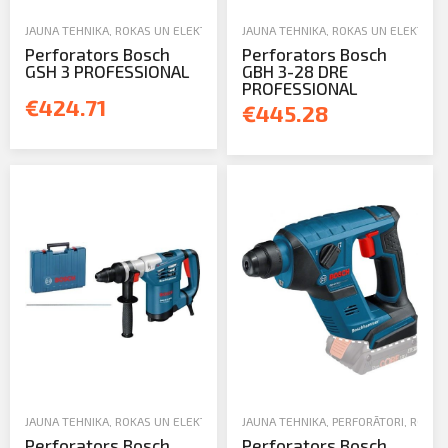
JAUNA TEHNIKA
,
ROKAS UN ELEKTROINSTRUMENTI
JAUNA TEHNIKA
,
PERFORĀTORI
,
ROKAS UN ELEKTROI
Perforators Bosch
Perforators Bosch
GSH 3 PROFESSIONAL
GBH 3-28 DRE
PROFESSIONAL
€424.71
€445.28
JAUNA TEHNIKA
,
ROKAS UN ELEKTROINSTRUMENTI
JAUNA TEHNIKA
,
PERFORĀTORI
,
PERFORĀTORI
,
ROKAS
Perforators Bosch
Perforators Bosch