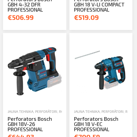
GBH 4-32 DFR
GBH 18 V-LI COMPACT
PROFESSIONAL
PROFESSIONAL
€506.99
€519.09
info@arsenalrent.com
+37120001669
Lietuva
Latvija
Igaunija
JAUNA TEHNIKA
,
PERFORĀTORI
,
ROKAS UN ELEKTROINSTRUMENTI
JAUNA TEHNIKA
,
PERFORĀTORI
,
ROKAS
Perforators Bosch
Perforators Bosch
GBH 18V-26
GBH 18 V-EC
PROFESSIONAL
PROFESSIONAL
€644.93
€700.59