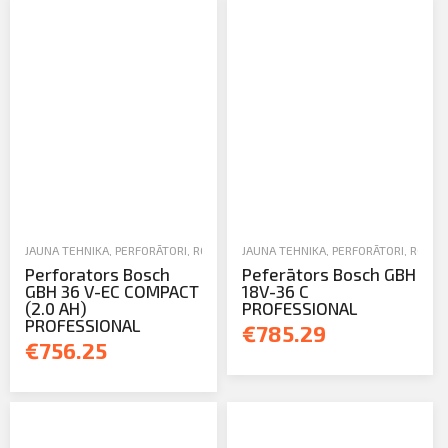
JAUNA TEHNIKA
,
PERFORĀTORI
,
ROKAS UN ELEKTROINSTRUMENTI
JAUNA TEHNIKA
,
PERFORĀTORI
,
ROKAS
Perforators Bosch
Peferātors Bosch GBH
GBH 36 V-EC COMPACT
18V-36 C
(2.0 AH)
PROFESSIONAL
PROFESSIONAL
€785.29
€756.25