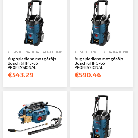
Profila informācija
Sazināties
PIETEIKTIES
Iziet
AUGSTSPIEDIENA TĪRĪTĀJI
,
JAUNA TEHNIKA
AUGSTSPIEDIENA TĪRĪTĀJI
,
JAUNA TEHNIKA
Augspiediena mazgātājs
Augspiediena mazgātājs
Bosch GHP 5-55
Bosch GHP 5-65
PROFESSIONAL
PROFESSIONAL
€543.29
€590.46