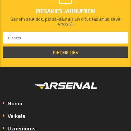
PIESAKIES JAUNUMIEM
Saņem atlaides, piedāvājumus un citus labumus savā
epastā.
PIETEIKTIES
Noma
Veikals
Uzņēmums