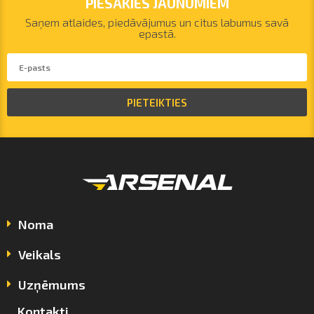
PIESAKIES JAUNUMIEM
Saņem atlaides, piedāvājumus un citus labumus savā
epastā.
PIETEIKTIES
Noma
Veikals
Uzņēmums
Kontakti