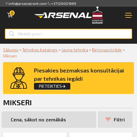
info@arsenalrent.com
+37120001669
PIESLĒGTIES
0
Pārskats
VEIKALS
NOMA
Rēķini, pavadzīmes
Smart ID
JAUNA TEHNIKA
Sākums
>
Tehnikas katalogs
>
Jauna tehnika
>
Betonapstrāde
>
Mikseri
Akti, atlikumi objektos
eParaksts
MAZLIETOTA TEHNIKA
Piesakies bezmaksas konsultācijai
Piedāvājumi
eParaksts mobile
par tehnikas iegādi
NOMA
PIETEIKTIES
Maksājumu saraksts
PAKALPOJUMI
MIKSERI
Pieteikties konsultācijai par tehnikas
Kredītlimita bilance
KLIENTIEM
iegādi
Filtri
Pilnvaras
PAR MUMS