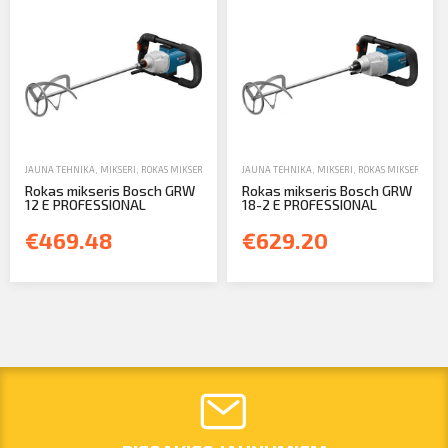
Profila informācija
FOR INVESTORS
Sazināties
PIETEIKTIES
Iziet
JAUNA TEHNIKA
,
MIKSERI
,
ROKAS MIKSERI
,
ROKAS UN ELEKTROINSTRUMENTI
JAUNA TEHNIKA
,
MIKSERI
,
ROKAS MIKSERI
,
ROK
Rokas mikseris Bosch GRW
Rokas mikseris Bosch GRW
12 E PROFESSIONAL
18-2 E PROFESSIONAL
€469.48
€629.20