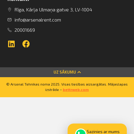
Rīga, Kārļa Ulmaņa gatve 3, LV-1004
info@arsenalrent.com
20001669
info@arsenalrent.com
UZ SĀKUMU
© Arsenal Tehnikas noma 2025. Visas tiesības aizsargātas. Mājaslapas
+37120001669
izstrāde –
bettrweb.com
Lietuva
Latvija
Igaunija
Sazinies ar mums