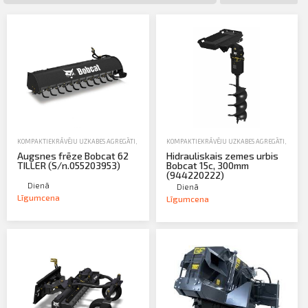
Profila informācija
Sazināties
PIETEIKTIES
Iziet
KOMPAKTIEKRĀVĒJU UZKABES AGREGĀTI
,
NOMA
,
ZEMES DARBU TEHNIKA-EKSKAVATORI, IEKRĀVĒJI,
KOMPAKTIEKRĀVĒJU UZKABES AGREGĀTI
,
NOMA
Augsnes frēze Bobcat 62
Hidrauliskais zemes urbis
TILLER (S/n.055203953)
Bobcat 15c, 300mm
(944220222)
Dienā
Dienā
Līgumcena
Līgumcena