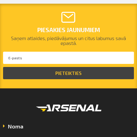
PIESAKIES JAUNUMIEM
Saņem atlaides, piedāvājumus un citus labumus savā
epastā.
PIETEIKTIES
Noma