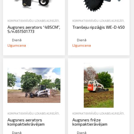
KOMPAKTIEKRĀVĒJU UZKABES AGREGĀTI
,
NOMA
,
ZEMES DARBU TEHNIKA-EKSKAVATORI, IEKRĀVĒJI,
KOMPAKTIEKRĀVĒJU UZKABES AGREGĀTI
,
NOMA
Augsnes aerators “48SCM”,
Tranšeju ripzāģis WE-D 450
S/n.651501773
Dienā
Dienā
Līgumcena
Līgumcena
KOMPAKTIEKRĀVĒJU UZKABES AGREGĀTI
,
NOMA
,
TRAKTORTEHNIKAS UZKARES UN APRĪKOJUMS
KOMPAKTIEKRĀVĒJU UZKABES AGREGĀTI
,
NOMA
,
ZE
Augsnes aerators
Augsnes frēze
kompaktiekrāvējam
kompaktierāvējam
Dienā
Dienā