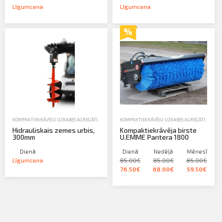
Līgumcena
Līgumcena
KOMPAKTIEKRĀVĒJU UZKABES AGREGĀTI
,
NOMA
,
ZEMES DARBU TEHNIKA-EKSKAVATORI, IEKRĀVĒJI,
KOMPAKTIEKRĀVĒJU UZKABES AGREGĀTI
,
NOMA
Hidrauliskais zemes urbis,
Kompaktiekrāvēja birste
300mm
U.EMME Pantera 1800
Dienā
Dienā
Nedēļā
Mēnesī
Līgumcena
85.00€
85.00€
85.00€
76.50€
68.00€
59.50€