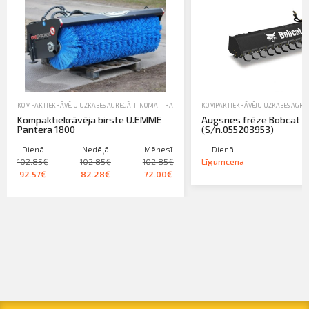
KOMPAKTIEKRĀVĒJU UZKABES AGREGĀTI
,
NOMA
,
TRAKTORTEHNIKAS UZKARES UN APRĪKOJUMS
KOMPAKTIEKRĀVĒJU UZKABES AGRE
,
ZE
Kompaktiekrāvēja birste U.EMME
Augsnes frēze Bobcat 6
Pantera 1800
(S/n.055203953)
Dienā
Nedēļā
Mēnesī
Dienā
102.85€
102.85€
102.85€
Līgumcena
92.57€
82.28€
72.00€