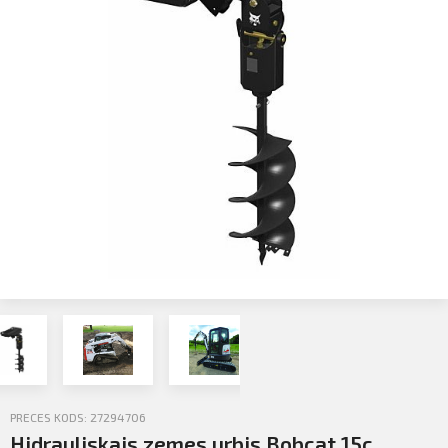
Profila informācija
Sazināties
Iziet
PIETEIKTIES
PRECES KODS: 27294706
Hidrauliskais zemes urbis Bobcat 15c,