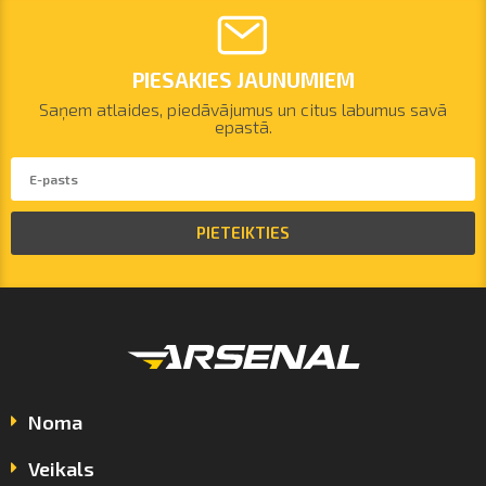
PIESAKIES JAUNUMIEM
Saņem atlaides, piedāvājumus un citus labumus savā
epastā.
PIETEIKTIES
Noma
Veikals