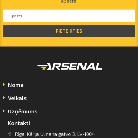
epastā.
PIETEIKTIES
Noma
Veikals
Uzņēmums
Kontakti
Rīga, Kārļa Ulmaņa gatve 3, LV-1004
info@arsenalrent.com