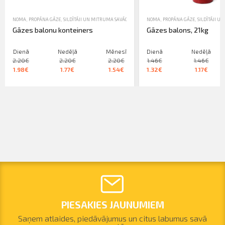
NOMA
,
PROPĀNA GĀZE
,
SILDĪTĀJI UN MITRUMA SAVĀCĒJI
NOMA
,
PROPĀNA GĀZE
,
SILDĪTĀJI U
Gāzes balonu konteiners
Gāzes balons, 21kg
Dienā
Nedēļā
Mēnesī
Dienā
Nedēļā
2.20€
2.20€
2.20€
1.46€
1.46€
1.98€
1.77€
1.54€
1.32€
1.17€
PIESAKIES JAUNUMIEM
Saņem atlaides, piedāvājumus un citus labumus savā