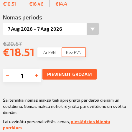
Profila informācija
€
18.51
€
16.46
€
14.4
PIETEIKTIES
Sazināties
Nomas periods
Iziet
€
20.57
€
18.51
Ar PVN
Bez PVN
PIEVIENOT GROZAM
Šai tehnikai nomas maksa tiek aprēķinata par darba dienām un
sestdienu. Nomas maksa netiek rēķināta par svētdienu un svētku
dienām.
Lai uzzinātu personalizētās cenas,
pieslēdzies klientu
portālam