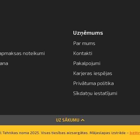
Uzņēmums
Par mums
apmaksas noteikumi
Kontakti
šana
Pakalpojumi
Karjeras iespējas
Privātuma politika
Sīkdatņu iestatījumi
UZ SĀKUMU
 Tehnikas noma 2025. Visas tiesības aizsargātas. Mājaslapas izstrāde –
bett