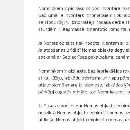
Nomniekam ir pienākums pēc inventāra noma
Gadījumā, ja inventārs iznomātājam tiek nod
saistošu rēķinu. Iznomātājs nosaka darba s
stundām ir jāapmaksā izmantotie remonta ma
Ja Nomas objekts tiek nodots Klientam ar pil
Ja atdošanas brīdī šī Nomas objekta degviel
saskaņā ar Sabiedrības pakalpojumu cenām, k
Nomniekam ir aizliegts, bez iepriekšējas rak
stiklu, lūžņu, jebkādu atkritumu un riepu pā
atjaunojamā enerģija, biomasa, jebkādas ķīm
pārkāpj augstāk minēto, tad Nomniekam ir p
Ja Puses vienojas par Nomas objekta minimā
noteiktā Nomas objekta minimālā nomas term
atlikušo Nomas objekta minimālo nomas ter