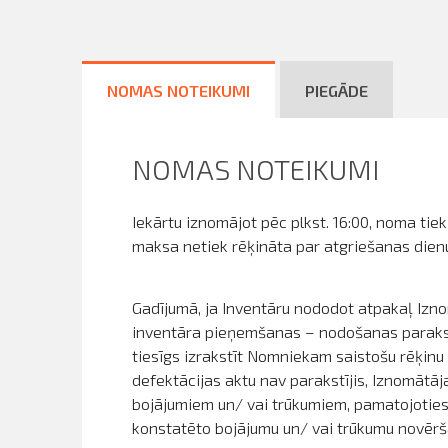
NOMAS NOTEIKUMI
PIEGĀDE
NOMAS NOTEIKUMI
Iekārtu iznomājot pēc plkst. 16:00, noma tie
maksa netiek rēķināta par atgriešanas dienu
Gadījumā, ja Inventāru nododot atpakaļ Izno
inventāra pieņemšanas – nodošanas parakstī
tiesīgs izrakstīt Nomniekam saistošu rēķin
defektācijas aktu nav parakstījis, Iznomātā
bojājumiem un/ vai trūkumiem, pamatojoties
konstatēto bojājumu un/ vai trūkumu novērš