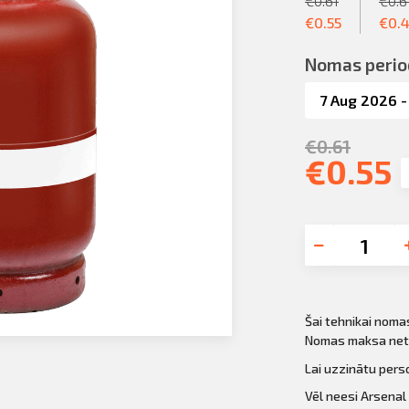
€
0.61
€
0.6
€
0.55
€
0.
Nomas perio
€
0.61
€
0.55
Šai tehnikai noma
Nomas maksa neti
Lai uzzinātu per
Vēl neesi Arsenal