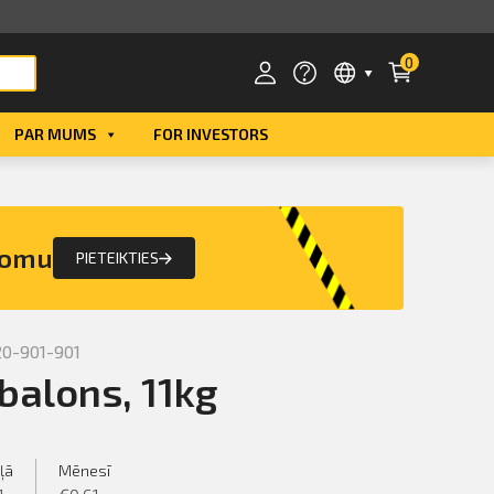
0
PAR MUMS
FOR INVESTORS
Smart ID
eParaksts
nomu
PIETEIKTIES
eParaksts mobile
0-901-901
balons, 11kg
ļā
Mēnesī