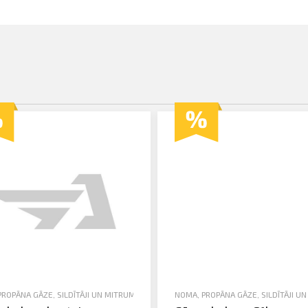
PROPĀNA GĀZE
,
SILDĪTĀJI UN MITRUMA SAVĀCĒJI
NOMA
,
PROPĀNA GĀZE
,
SILDĪTĀJI U