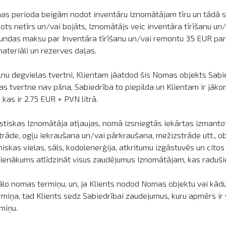
s perioda beigām nodot inventāru Iznomātājam tīru un tādā st
ots netīrs un/vai bojāts, Iznomātājs veic inventāra tīrīšanu 
tundas maksu par Inventāra tīrīšanu un/vai remontu 35 EUR par
teriāli un rezerves daļas.
nu degvielas tvertni, Klientam jāatdod šis Nomas objekts Sabied
as tvertne nav pilna, Sabiedrība to piepilda un Klientam ir jāk
as ir 2.75 EUR + PVN litrā.
stiskas Iznomātāja atļaujas, nomā izsniegtās iekārtas izmantot
rstrāde, ogļu iekraušana un/vai pārkraušana, mežizstrāde utt., o
iskas vielas, sāls, kodolenerģija, atkritumu izgāstuvēs un cito
ienākums atlīdzināt visus zaudējumus Iznomātājam, kas raduši
lo nomas termiņu, un, ja Klients nodod Nomas objektu vai kādu
iņa, tad Klients sedz Sabiedrībai zaudejumus, kuru apmērs i
miņu.