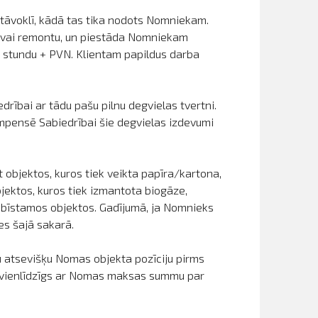
āvoklī, kādā tas tika nodots Nomniekam.
un/vai remontu, un piestāda Nomniekam
 stundu + PVN. Klientam papildus darba
rībai ar tādu pašu pilnu degvielas tvertni.
ompensē Sabiedrībai šie degvielas izdevumi
 objektos, kuros tiek veikta papīra/kartona,
bjektos, kuros tiek izmantota biogāze,
s bīstamos objektos. Gadījumā, ja Nomnieks
es šajā sakarā.
 atsevišķu Nomas objekta pozīciju pirms
r vienlīdzīgs ar Nomas maksas summu par