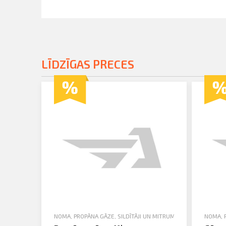
LĪDZĪGAS PRECES
NOMA
,
PROPĀNA GĀZE
,
SILDĪTĀJI UN MITRUMA SAVĀCĒJI
NOMA
,