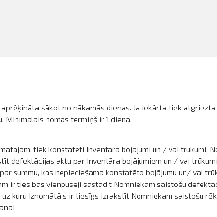
k aprēķināta sākot no nākamās dienas. Ja iekārta tiek atgriezta
. Minimālais nomas termiņš ir 1 diena.
mātājam, tiek konstatēti Inventāra bojājumi un / vai trūkumi. 
t defektācijas aktu par Inventāra bojājumiem un / vai trūkumi
u par summu, kas nepieciešama konstatēto bojājumu un/ vai tr
jam ir tiesības vienpusēji sastādīt Nomniekam saistošu defektā
 uz kuru Iznomātājs ir tiesīgs izrakstīt Nomniekam saistošu r
anai.