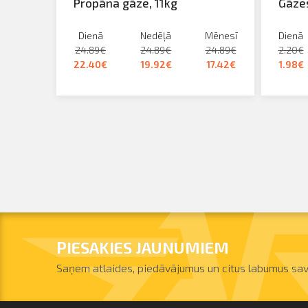
Propāna gāze, 11kg
Gāzes
Dienā
Nedēļā
Mēnesī
Dienā
24.89€
24.89€
24.89€
2.20€
22.40€
19.92€
17.42€
1.98€
PIESAKIES JAUNUMIEM
Saņem atlaides, piedāvājumus un citus labumus sav