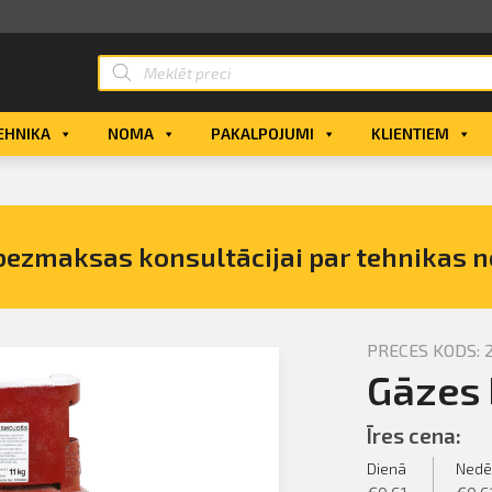
EHNIKA
NOMA
PAKALPOJUMI
KLIENTIEM
bezmaksas konsultācijai par tehnikas 
PRECES KODS: 2
Gāzes 
ns, 11kg
Īres cena:
Dienā
Nedē