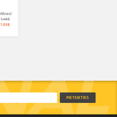
Mēnesī
1.46€
1.03€
PIETEIKTIES