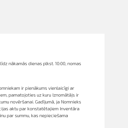
 līdz nākamās dienas plkst. 10:00, nomas
Nomniekam ir pienākums vienlaicīgi ar
em, pamatojoties uz kuru Iznomātājs ir
ūkumu novēršanai. Gadījumā, ja Nomnieks
cijas aktu par konstatētajiem Inventāra
ēķinu par summu, kas nepieciešama