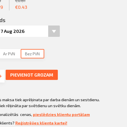
1
€
0.61
49
€
0.43
ds
Ar PVN
Bez PVN
PIEVIENOT GROZAM
s maksa tiek aprēķinata par darba dienām un sestdienu.
ek rēķināta par svētdienu un svētku dienām.
sonalizētās cenas,
pieslēdzies klientu portālam
 klients?
Reģistrējies klienta kartei!