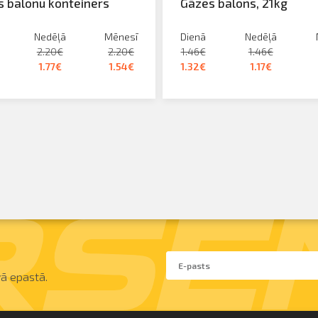
 balonu konteiners
Gāzes balons, 21kg
Nedēļā
Mēnesī
Dienā
Nedēļā
2.20€
2.20€
1.46€
1.46€
1.77€
1.54€
1.32€
1.17€
ā epastā.