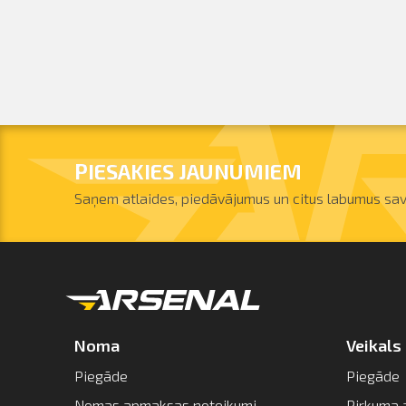
PIESAKIES JAUNUMIEM
Saņem atlaides, piedāvājumus un citus labumus sav
Noma
Veikals
Piegāde
Piegāde
Nomas apmaksas noteikumi
Pirkuma 