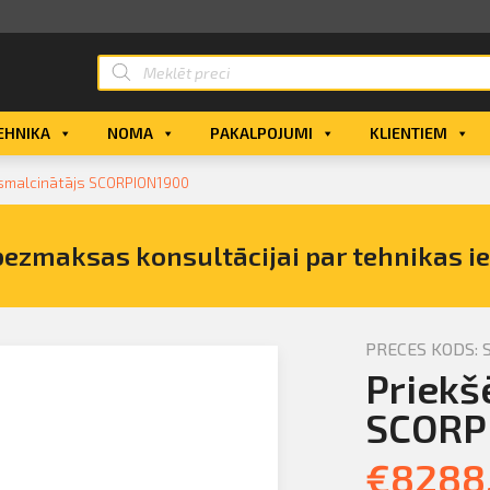
EHNIKA
NOMA
PAKALPOJUMI
KLIENTIEM
 smalcinātājs SCORPION1900
bezmaksas konsultācijai par tehnikas i
PRECES KODS: 
Priekš
ējais
di
SCORP
€
8288