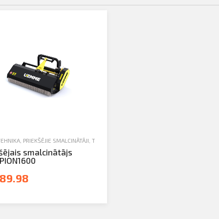
UZKARES UN APRĪKOJUMS
TEHNIKA
,
PRIEKŠĒJIE SMALCINĀTĀJI
,
TRAKTORTEHNIKAS UZKARES UN APRĪKOJUMS
šējais smalcinātājs
PION1600
789.98