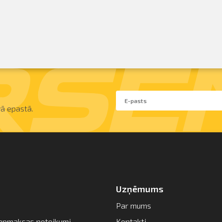
ā epastā.
Uzņēmums
Par mums
apmaksas noteikumi
Kontakti