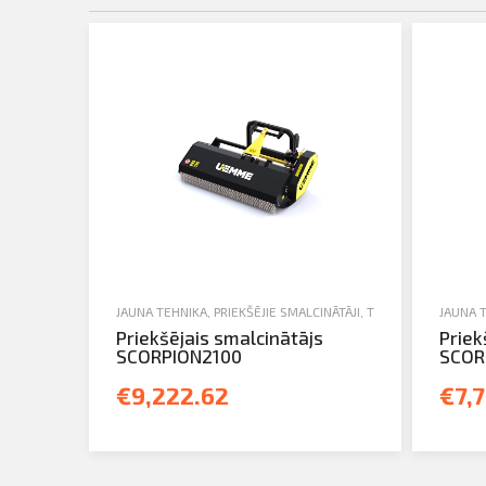
JAUNA TEHNIKA
,
PRIEKŠĒJIE SMALCINĀTĀJI
,
TRAKTORTEHNIKAS 
JAUNA 
Priekšējais smalcinātājs
Priek
SCORPION2100
SCOR
€9,222.62
€7,