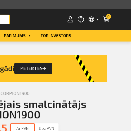
0
PAR MUMS
FOR INVESTORS
Smart ID
eParaksts
egādi
PIETEIKTIES
eParaksts mobile
SCORPION1900
ējais smalcinātājs
ION1900
.5
Ar PVN
Bez PVN