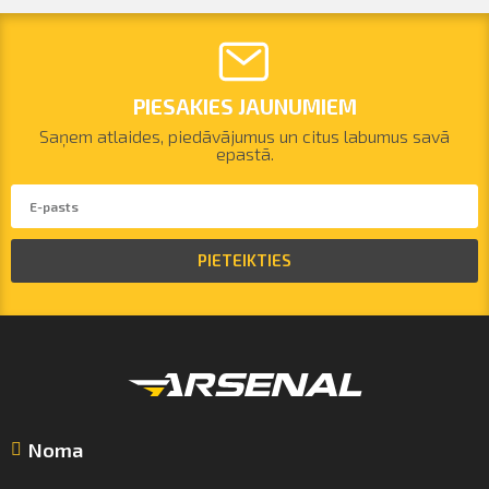
PIESAKIES JAUNUMIEM
Saņem atlaides, piedāvājumus un citus labumus savā
epastā.
PIETEIKTIES
Noma