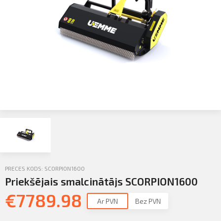
Profila informācija
Sazināties
PIETEIKTIES
Iziet
PRECES KODS: SCORPION1600
Priekšējais smalcinātājs SCORPION1600
€
7789.98
Ar PVN
Bez PVN