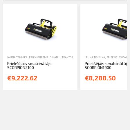
JAUNA TEHNIKA
,
PRIEKŠĒJIE SMALCINĀTĀJI
,
TRAKTORTEHNIKAS UZKARES UN APRĪKOJUMS
JAUNA TEHNIKA
,
PRIEKŠĒJIE SMALCI
Priekšējais smalcinātājs
Priekšējais smalcinātājs
SCORPION2100
SCORPION1900
€9,222.62
€8,288.50