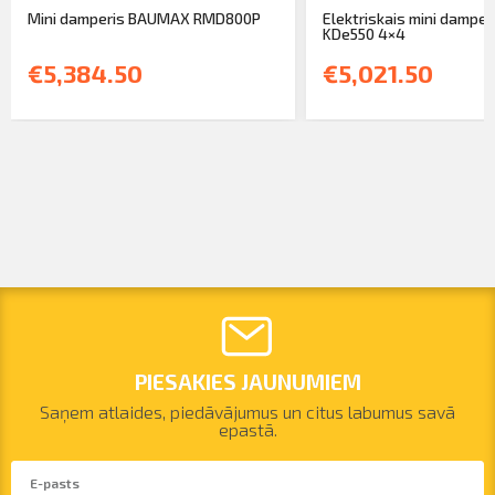
Mini damperis BAUMAX RMD800P
Elektriskais mini dampe
KDe550 4×4
€5,384.50
€5,021.50
PIESAKIES JAUNUMIEM
Saņem atlaides, piedāvājumus un citus labumus savā
epastā.