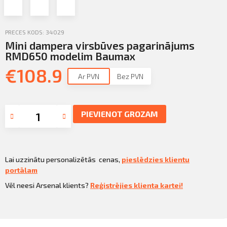
Profila informācija
Sazināties
PRECES KODS: 34029
Mini dampera virsbūves pagarinājums
PIETEIKTIES
Iziet
RMD650 modelim Baumax
€
108.9
Ar PVN
Bez PVN
PIEVIENOT GROZAM
Lai uzzinātu personalizētās cenas,
pieslēdzies klientu
portālam
Vēl neesi Arsenal klients?
Reģistrējies klienta kartei!