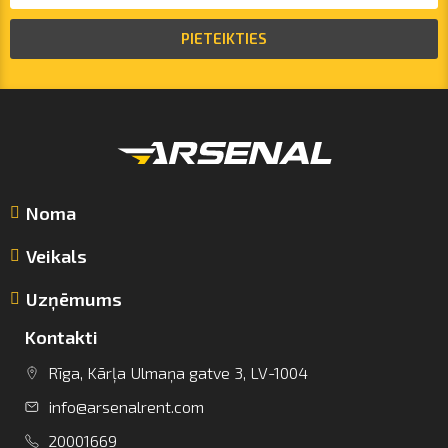
PIETEIKTIES
Noma
Veikals
Uzņēmums
Kontakti
Rīga, Kārļa Ulmaņa gatve 3, LV-1004
info@arsenalrent.com
info@arsenalrent.com
20001669
+37120001669