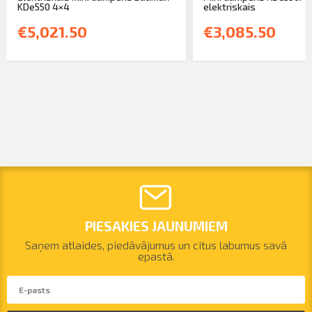
KDe550 4×4
elektriskais
€5,021.50
€3,085.50
PIESAKIES JAUNUMIEM
Saņem atlaides, piedāvājumus un citus labumus savā
epastā.