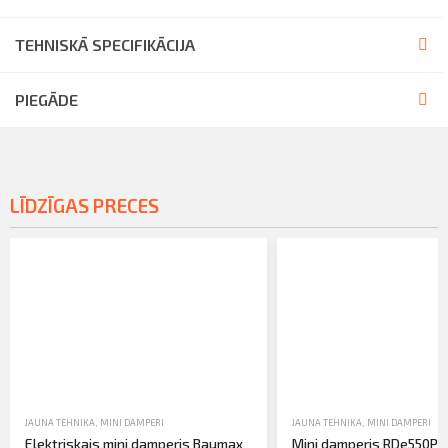
TEHNISKĀ SPECIFIKĀCIJA
PIEGĀDE
LĪDZĪGAS PRECES
JAUNA TEHNIKA
,
MINI DAMPERI
JAUNA TEHNIKA
,
MINI DAMPERI
Elektriskais mini damperis Baumax
Mini damperis RDe550P 