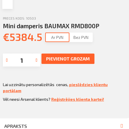
Profila informācija
Sazināties
PRECES KODS: 10503
PIETEIKTIES
Mini damperis BAUMAX RMD800P
Iziet
€
5384.5
Ar PVN
Bez PVN
PIEVIENOT GROZAM
Lai uzzinātu personalizētās cenas,
pieslēdzies klientu
portālam
Vēl neesi Arsenal klients?
Reģistrējies klienta kartei!
APRAKSTS