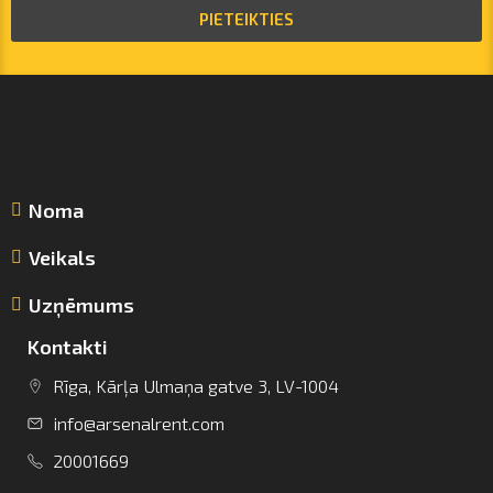
PIETEIKTIES
Noma
Veikals
Uzņēmums
Kontakti
Rīga, Kārļa Ulmaņa gatve 3, LV-1004
info@arsenalrent.com
info@arsenalrent.com
20001669
+37120001669