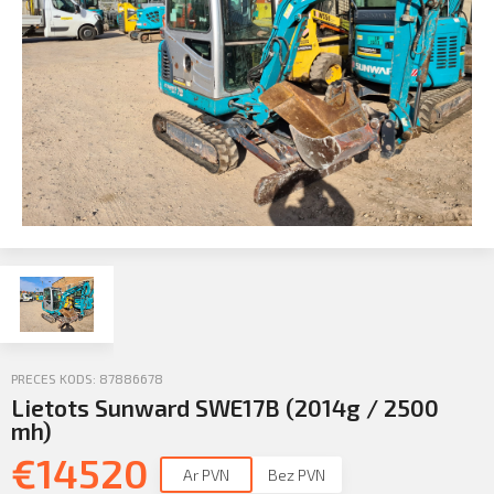
Profila informācija
Sazināties
PIETEIKTIES
Iziet
PRECES KODS: 87886678
Lietots Sunward SWE17B (2014g / 2500
mh)
€
14520
Ar PVN
Bez PVN