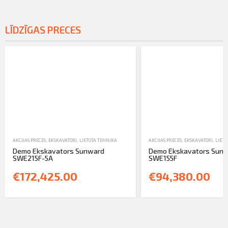
LĪDZĪGAS PRECES
AKCIJAS PRECES
,
EKSKAVATORI
,
LIETOTA TEHNIKA
AKCIJAS PRECES
,
EKSKAVATORI
,
LIETO
Demo Ekskavators Sunward
Demo Ekskavators Sun
SWE215F-5A
SWE155F
€172,425.00
€94,380.00