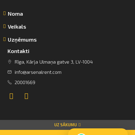
Noma
Veikals
Uzņēmums
Kontakti
info@arsenalrent.com
Rīga, Kārļa Ulmaņa gatve 3, LV-1004
info@arsenalrent.com
+37120001669
20001669
Lietuva
Latvija
Igaunija
UZ SĀKUMU