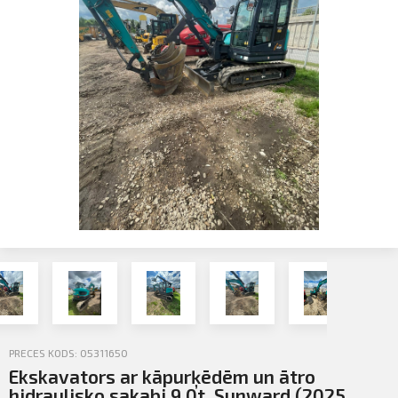
Profila informācija
Sazināties
Iziet
PIETEIKTIES
PRECES KODS: 05311650
Ekskavators ar kāpurķēdēm un ātro
hidraulisko sakabi 9,0t, Sunward (2025