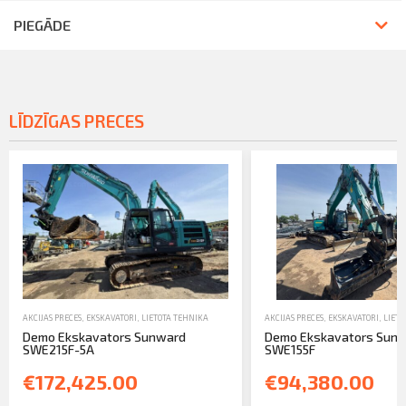
PIEGĀDE
LĪDZĪGAS PRECES
AKCIJAS PRECES
,
EKSKAVATORI
,
LIETOTA TEHNIKA
AKCIJAS PRECES
,
EKSKAVATORI
,
LIETO
Demo Ekskavators Sunward
Demo Ekskavators Sun
SWE215F-5A
SWE155F
€172,425.00
€94,380.00