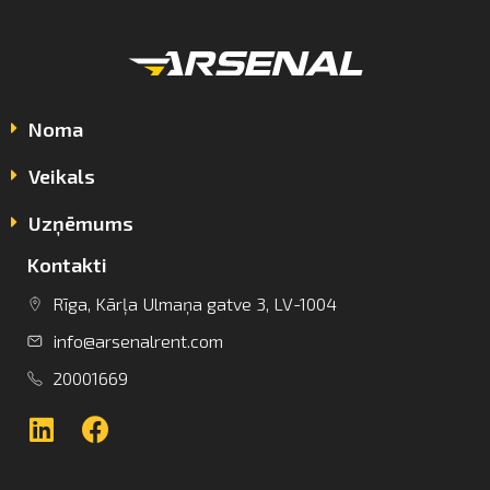
Noma
Veikals
Uzņēmums
Kontakti
info@arsenalrent.com
Rīga, Kārļa Ulmaņa gatve 3, LV-1004
info@arsenalrent.com
+37120001669
20001669
Lietuva
Latvija
Igaunija