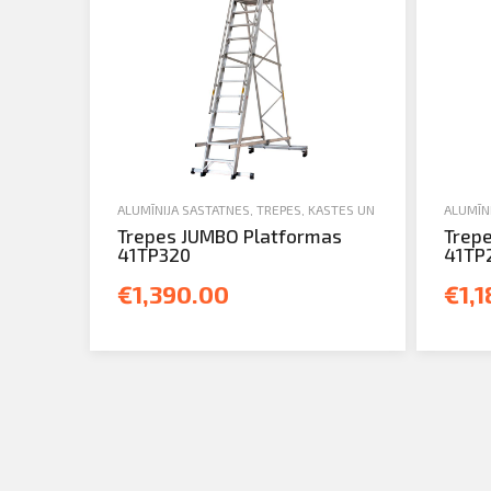
ALUMĪNIJA SASTATNES, TREPES, KASTES UN TORŅI
,
JAUNA TEH
ALUMĪNI
Trepes JUMBO Platformas
Trep
41TP320
41TP
€1,390.00
€1,