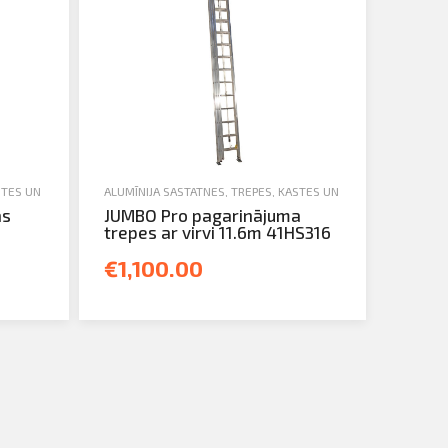
STES UN TORŅI
,
JAUNA TEHNIKA
ALUMĪNIJA SASTATNES, TREPES, KASTES UN TORŅI
,
TREPES
,
JAUNA TEHN
as
JUMBO Pro pagarinājuma
trepes ar virvi 11.6m 41HS316
€1,100.00