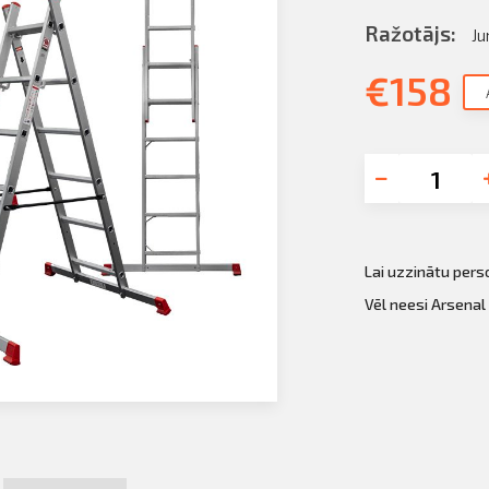
Ražotājs:
J
€
158
Lai uzzinātu per
Vēl neesi Arsenal