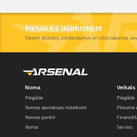
PIESAKIES JAUNUMIEM
Saņem atlaides, piedāvājumus un citus labumus sav
Noma
Veikals
Piegāde
Piegāde
Nomas apmaksas noteikumi
Pirkuma 
Nomas punkti
Finansē
Noma
Serviss