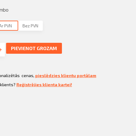
umbo
Ar PVN
Bez PVN
PIEVIENOT GROZAM
sonalizētās cenas,
pieslēdzies klientu portālam
 klients?
Reģistrējies klienta kartei!