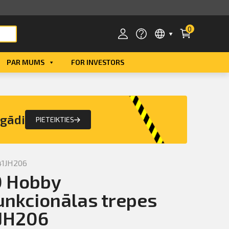
0
PAR MUMS
FOR INVESTORS
Smart ID
eParaksts
egādi
PIETEIKTIES
eParaksts mobile
41JH206
 Hobby
unkcionālas trepes
JH206