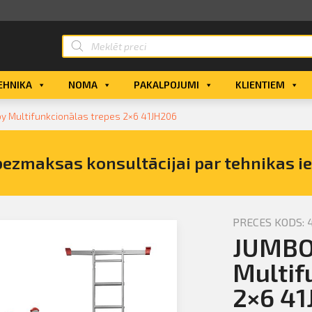
EHNIKA
NOMA
PAKALPOJUMI
KLIENTIEM
y Multifunkcionālas trepes 2×6 41JH206
bezmaksas konsultācijai par tehnikas i
PRECES KODS: 
JUMBO
 Hobby
 iegādi
Multif
2×6 41