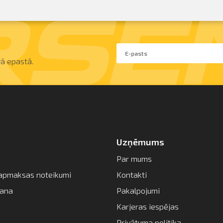
ā epastā.
Uzņēmums
Par mums
apmaksas noteikumi
Kontakti
šana
Pakalpojumi
Karjeras iespējas
Privātuma politika