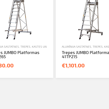
NIKA
JA SASTATNES, TREPES, KASTES UN TORŅI
,
TREPES
,
JAUNA TEHNIKA
ALUMĪNIJA SASTATNES, TREPES, KA
,
TREPES
es JUMBO Platformas
Trepes JUMBO Platform
265
41TP215
180.00
€1,101.00