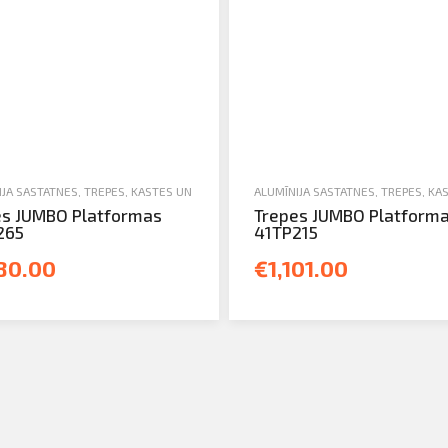
NIKA
JA SASTATNES, TREPES, KASTES UN TORŅI
,
TREPES
,
JAUNA TEHNIKA
ALUMĪNIJA SASTATNES, TREPES, KA
,
TREPES
es JUMBO Platformas
Trepes JUMBO Platform
265
41TP215
180.00
€1,101.00