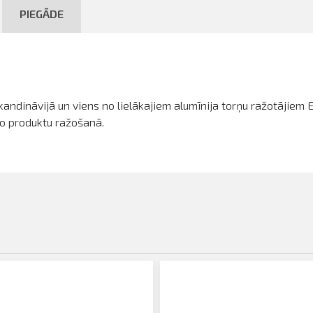
PIEGĀDE
Skandināvijā un viens no lielākajiem alumīnija torņu ražotājiem 
īto produktu ražošanā.