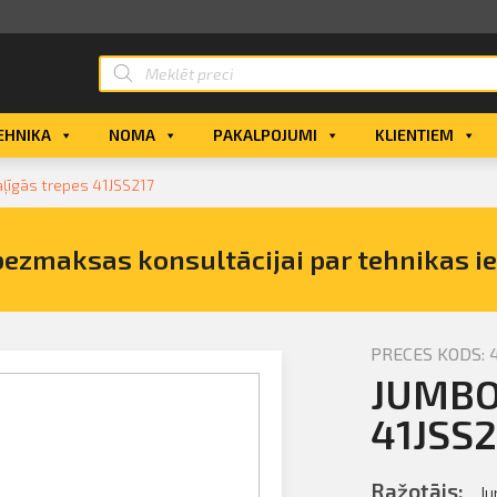
EHNIKA
NOMA
PAKALPOJUMI
KLIENTIEM
ļīgās trepes 41JSS217
bezmaksas konsultācijai par tehnikas i
PRECES KODS: 4
JUMBO 
vdaļīgās
41JSS2
Ražotājs:
J