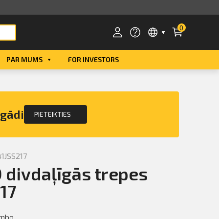
0
PAR MUMS
FOR INVESTORS
Smart ID
eParaksts
egādi
PIETEIKTIES
eParaksts mobile
1JSS217
divdaļīgās trepes
17
umbo