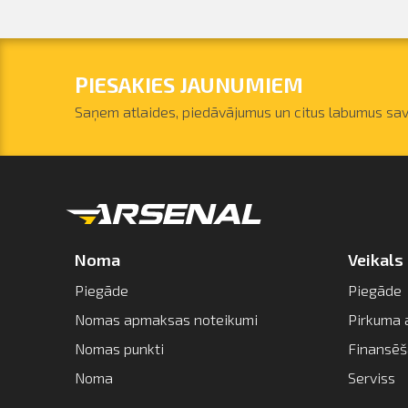
PIESAKIES JAUNUMIEM
Saņem atlaides, piedāvājumus un citus labumus sav
Noma
Veikals
Piegāde
Piegāde
Nomas apmaksas noteikumi
Pirkuma 
Nomas punkti
Finansē
Noma
Serviss