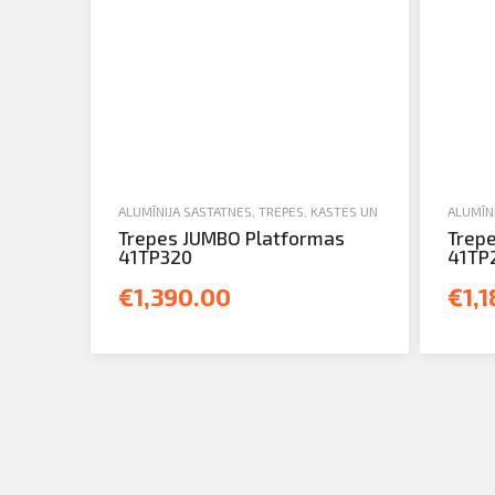
ALUMĪNIJA SASTATNES, TREPES, KASTES UN TORŅI
,
JAUNA TEH
ALUMĪNI
Trepes JUMBO Platformas
Trep
41TP320
41TP
€1,390.00
€1,