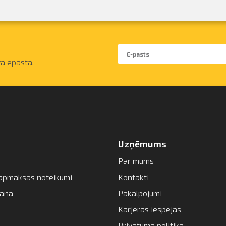
ā epastā.
Uzņēmums
Par mums
apmaksas noteikumi
Kontakti
šana
Pakalpojumi
Karjeras iespējas
Privātuma politika