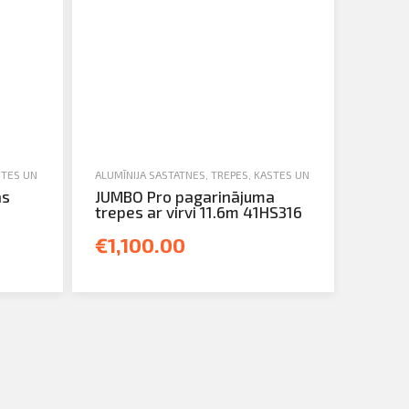
STES UN TORŅI
,
JAUNA TEHNIKA
ALUMĪNIJA SASTATNES, TREPES, KASTES UN TORŅI
,
TREPES
,
JAUNA TEHN
as
JUMBO Pro pagarinājuma
trepes ar virvi 11.6m 41HS316
€1,100.00