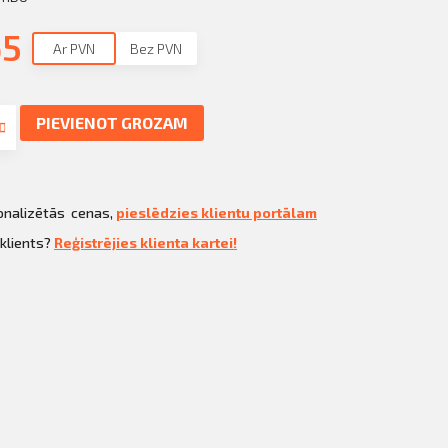
65
Ar PVN
Bez PVN
PIEVIENOT GROZAM
sonalizētās cenas,
pieslēdzies klientu portālam
 klients?
Reģistrējies klienta kartei!