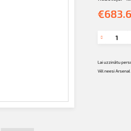
€
683.
Lai uzzinātu per
Vēl neesi Arsenal