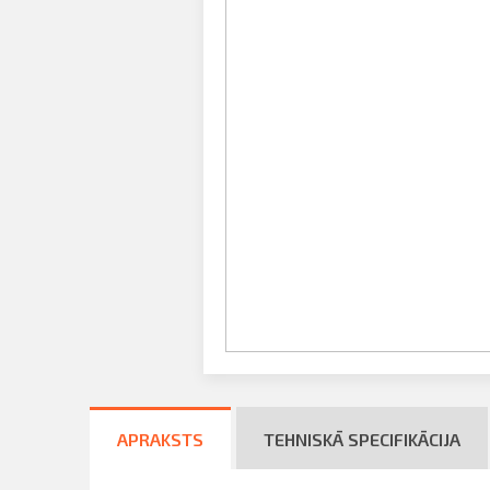
fila informācija
ināties
PIETEIKTIES
t
APRAKSTS
TEHNISKĀ SPECIFIKĀCIJA