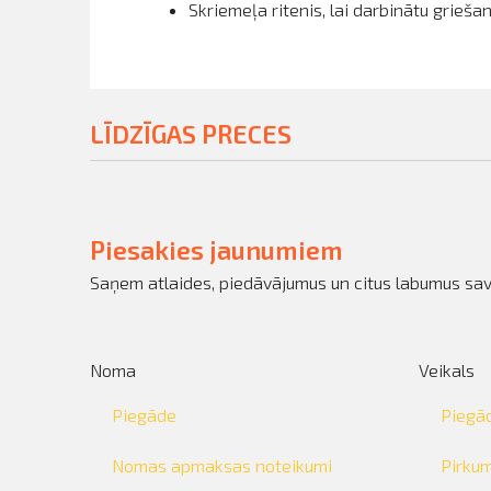
Skriemeļa ritenis, lai darbinātu grieša
LĪDZĪGAS PRECES
Piesakies jaunumiem
Saņem atlaides, piedāvājumus un citus labumus sav
Noma
Veikals
Piegāde
Piegā
Nomas apmaksas noteikumi
Pirku