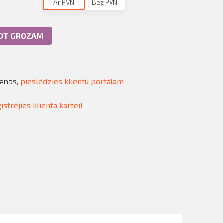
Ar PVN
Bez PVN
NOT GROZAM
cenas,
pieslēdzies klientu portālam
istrējies klienta kartei!