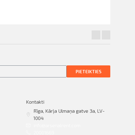
PIETEIKTIES
Kontakti
Rīga, Kārļa Ulmaņa gatve 3a, LV-
1004
info@arsenalrent.com
20001669