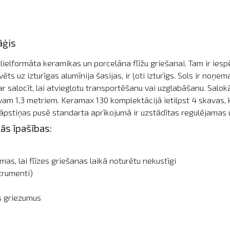
āģis
lielformāta keramikas un porcelāna flīžu griešanai. Tam ir iespēja
ēts uz izturīgas alumīnija šasijas, ir ļoti izturīgs. Sols ir noņ
r salocīt, lai atvieglotu transportēšanu vai uzglabāšanu. Salokā
īvam 1,3 metriem. Keramax 130 komplektācijā ietilpst 4 skavas, k
 lāpstiņas pusē standarta aprīkojumā ir uzstādītas regulējama
ās īpašības:
s, lai flīzes griešanas laikā noturētu nekustīgi
trumenti)
us griezumus