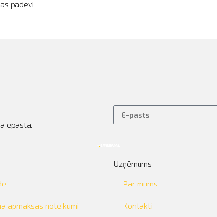
nas padevi
ā epastā.
Uzņēmums
de
Par mums
ma apmaksas noteikumi
Kontakti