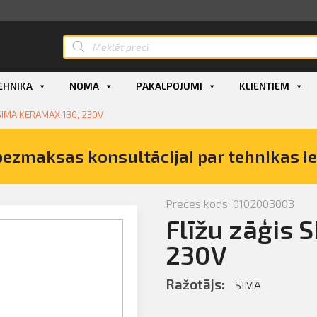
EHNIKA
NOMA
PAKALPOJUMI
KLIENTIEM
 SIMA KERAMAX 130, 230V
bezmaksas konsultācijai par tehnikas i
Preces kods: 0102003003
Flīžu zāģis
is SIMA
230V
Ražotājs:
SIMA