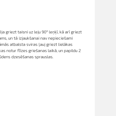
 griezt taisni uz leju 90° leņķī, kā arī griezt
emams, un tā izjaukšanai nav nepieciešami
mās atbalsta sviras ļauj griezt lielākas
as notur flīzes griešanas laikā, un papildu 2
s ūdens dzesēšanas sprauslas.