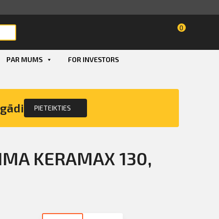
0
PAR MUMS
FOR INVESTORS
Smart ID
eParaksts
egādi
PIETEIKTIES
eParaksts mobile
 SIMA KERAMAX 130,