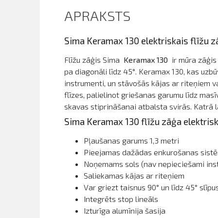
APRAKSTS
Sima Keramax 130 elektriskais flīžu z
Flīžu zāģis Sima
Keramax 130
ir mūra zāģis 
pa diagonāli līdz 45°. Keramax 130, kas uzbūv
instrumenti, un stāvošās kājas ar riteņiem va
flīzes, palielinot griešanas garumu līdz mas
skavas stiprināšanai atbalsta svirās. Katrā
Sima Keramax 130 flīžu zāģa elektrisk
Pļaušanas garums 1,3 metri
Pieejamas dažādas enkurošanas sistēma
Noņemams sols (nav nepieciešami ins
Saliekamas kājas ar riteņiem
Var griezt taisnus 90° un līdz 45° slīp
Integrēts stop lineāls
Izturīga alumīnija šasija