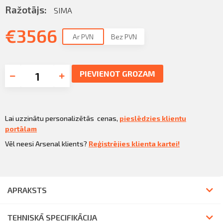
Ražotājs:
SIMA
€
3566
Ar PVN
Bez PVN
PIEVIENOT GROZAM
Lai uzzinātu personalizētās cenas,
pieslēdzies klientu
portālam
Vēl neesi Arsenal klients?
Reģistrējies klienta kartei!
APRAKSTS
TEHNISKĀ SPECIFIKĀCIJA