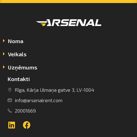
Noma
Veikals
Uzņēmums
Kontakti
info@arsenalrent.com
Rīga, Kārļa Ulmaņa gatve 3, LV-1004
info@arsenalrent.com
+37120001669
20001669
Lietuva
Latvija
Igaunija