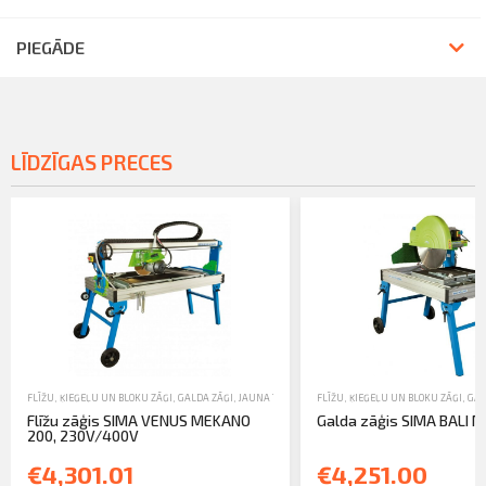
PIEGĀDE
LĪDZĪGAS PRECES
FLĪŽU, ĶIEĢEĻU UN BLOKU ZĀĢI
,
GALDA ZĀĢI
,
JAUNA TEHNIKA
FLĪŽU, ĶIEĢEĻU UN BLOKU ZĀĢI
,
GAL
Flīžu zāģis SIMA VENUS MEKANO
Galda zāģis SIMA BALI 
200, 230V/400V
€4,301.01
€4,251.00