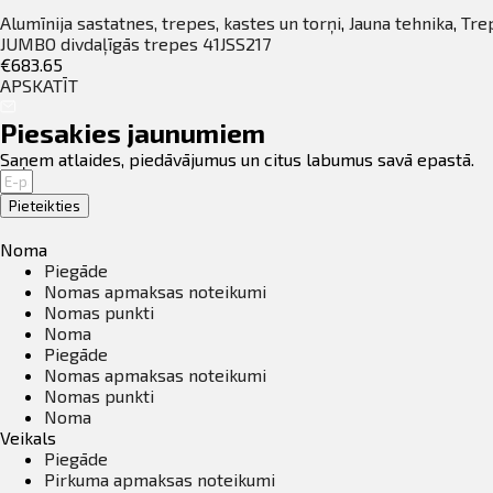
Alumīnija sastatnes, trepes, kastes un torņi
,
Jauna tehnika
,
Tre
JUMBO divdaļīgās trepes 41JSS217
€683.65
APSKATĪT
Piesakies jaunumiem
Saņem atlaides, piedāvājumus un citus labumus savā epastā.
Pieteikties
Noma
Piegāde
Nomas apmaksas noteikumi
Nomas punkti
Noma
Piegāde
Nomas apmaksas noteikumi
Nomas punkti
Noma
Veikals
Piegāde
Pirkuma apmaksas noteikumi