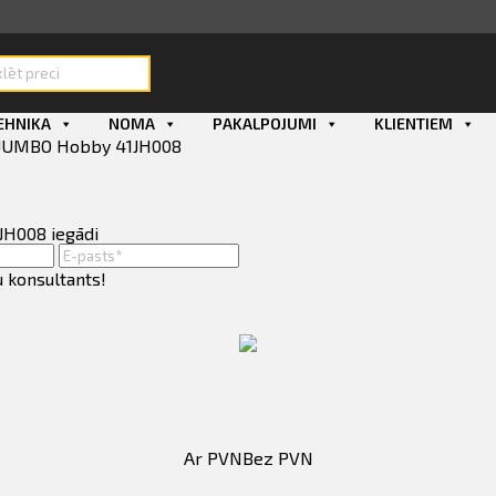
ducts
rch
EHNIKA
NOMA
PAKALPOJUMI
KLIENTIEM
s JUMBO Hobby 41JH008
1JH008 iegādi
u konsultants!
Ar PVN
Bez PVN