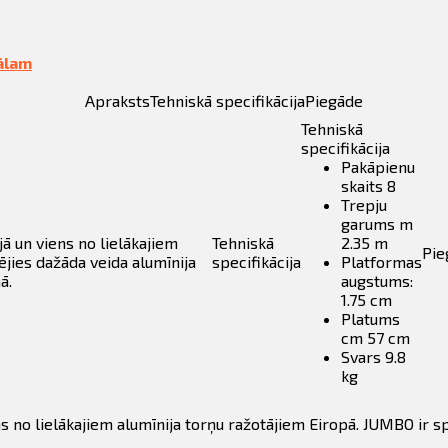
ālam
Apraksts
Tehniskā specifikācija
Piegāde
Tehniskā
specifikācija
Pakāpienu
skaits 8
Trepju
garums m
jā un viens no lielākajiem
Tehniskā
2.35 m
Pie
ējies dažāda veida alumīnija
specifikācija
Platformas
ā.
augstums:
1.75 cm
Platums
cm 57 cm
Svars 9.8
kg
ns no lielākajiem alumīnija torņu ražotājiem Eiropā. JUMBO ir sp