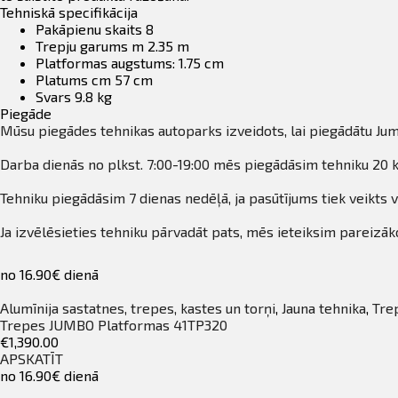
Tehniskā specifikācija
Pakāpienu skaits 8
Trepju garums m 2.35 m
Platformas augstums: 1.75 cm
Platums cm 57 cm
Svars 9.8 kg
Piegāde
Mūsu piegādes tehnikas autoparks izveidots, lai piegādātu Jum
Darba dienās no plkst. 7:00-19:00 mēs piegādāsim tehniku 20 k
Tehniku piegādāsim 7 dienas nedēļā, ja pasūtījums tiek veikts v
Ja izvēlēsieties tehniku pārvadāt pats, mēs ieteiksim pareizāko
no 16.90€ dienā
Alumīnija sastatnes, trepes, kastes un torņi
,
Jauna tehnika
,
Tre
Trepes JUMBO Platformas 41TP320
€1,390.00
APSKATĪT
no 16.90€ dienā