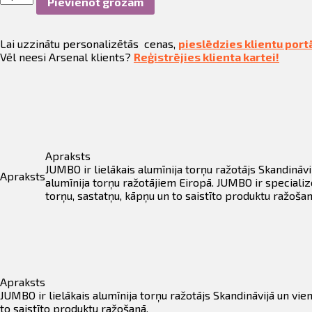
fila informācija
Pievienot grozam
veida
Trepes
JUMBO
ināties
Lai uzzinātu personalizētās cenas,
pieslēdzies klientu port
Hobby
Vēl neesi Arsenal klients?
Reģistrējies klienta kartei!
41JH008
t
daudzums
Apraksts
JUMBO ir lielākais alumīnija torņu ražotājs Skandināvi
Apraksts
alumīnija torņu ražotājiem Eiropā. JUMBO ir specializ
torņu, sastatņu, kāpņu un to saistīto produktu ražošan
Apraksts
JUMBO ir lielākais alumīnija torņu ražotājs Skandināvijā un vie
to saistīto produktu ražošanā.