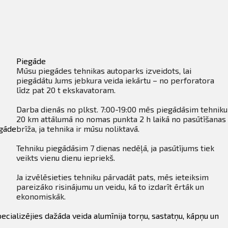
Piegāde
Mūsu piegādes tehnikas autoparks izveidots, lai
piegādātu Jums jebkura veida iekārtu – no perforatora
līdz pat 20 t ekskavatoram.
Darba dienās no plkst. 7:00-19:00 mēs piegādāsim tehniku
20 km attālumā no nomas punkta 2 h laikā no pasūtīšanas
gāde
brīža, ja tehnika ir mūsu noliktavā.
Tehniku piegādāsim 7 dienas nedēļā, ja pasūtījums tiek
veikts vienu dienu iepriekš.
Ja izvēlēsieties tehniku pārvadāt pats, mēs ieteiksim
pareizāko risinājumu un veidu, kā to izdarīt ērtāk un
ekonomiskāk.
ecializējies dažāda veida alumīnija torņu, sastatņu, kāpņu un