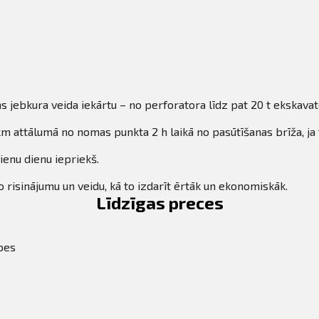
s jebkura veida iekārtu – no perforatora līdz pat 20 t ekskava
m attālumā no nomas punkta 2 h laikā no pasūtīšanas brīža, ja 
ienu dienu iepriekš.
 risinājumu un veidu, kā to izdarīt ērtāk un ekonomiskāk.
Līdzīgas preces
pes