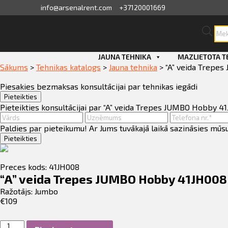
info@arsenalrent.com
+37120001669
Pro
sea
skats
Skip
JAUNA TEHNIKA
MAZLIETOTA T
to
Sākums
>
Tehnikas katalogs
>
Jauna tehnika
>
“A” veida Trepe
ini, pavadzīmes
content
Piesakies bezmaksas konsultācijai par tehnikas iegādi
i, atlikumi objektos
Pieteikties
Pieteikties konsultācijai par “A” veida Trepes JUMBO Hobby 4
dāvājumi
Paldies par pieteikumu! Ar Jums tuvākajā laikā sazināsies mūs
Pieteikties
sājumu saraksts
Preces kods: 41JH008
dītlimita bilance
“A” veida Trepes JUMBO Hobby 41JH008
Ražotājs:
Jumbo
€
109
nvaras
"A"