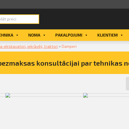
EHNIKA
NOMA
PAKALPOJUMI
KLIENTIEM
ekskavatori, iekrāvēji, traktori
>
Damperi
bezmaksas konsultācijai par tehnikas 
s nomu
Damperi
,
Dārza tehnika
,
Mini
Damperi
,
Noma
,
Zeme
pašizgājējs
,
Noma
,
Zemes darbu
tehnika-ekskavatori, i
tehnika-ekskavatori, iekrāvēji,
traktori
traktori