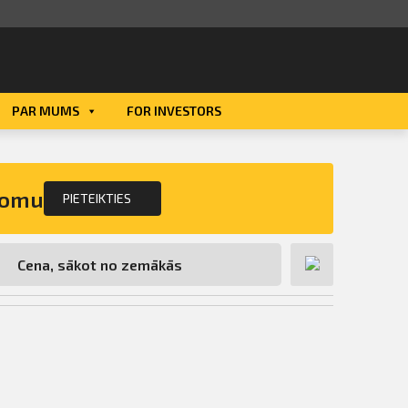
PAR MUMS
FOR INVESTORS
Smart ID
eParaksts
nomu
PIETEIKTIES
eParaksts mobile
s darbu
ekrāvēji,