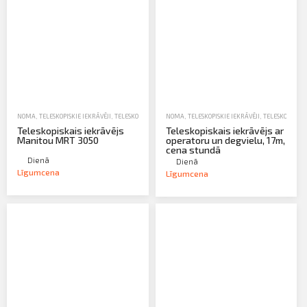
Profila informācija
PIETEIKTIES
Sazināties
Iziet
NOMA
,
TELESKOPISKIE IEKRĀVĒJI
,
TELESKOPISKIE UN NOLIKTAVU IEKRĀVĒJI
NOMA
,
TELESKOPISKIE IEKRĀVĒJI
,
TELESKOPISKIE
Teleskopiskais iekrāvējs
Teleskopiskais iekrāvējs ar
Manitou MRT 3050
operatoru un degvielu, 17m,
cena stundā
Dienā
Dienā
Līgumcena
Līgumcena