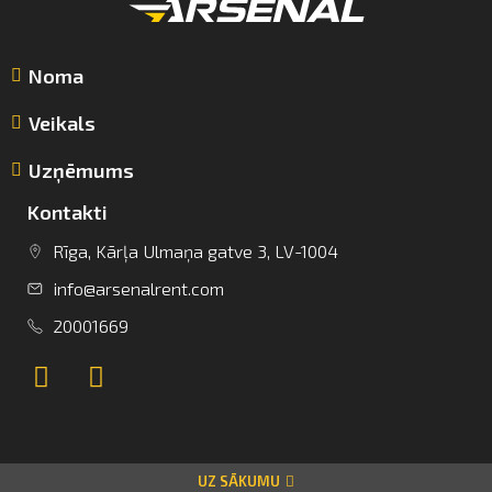
Noma
Veikals
Uzņēmums
Kontakti
Rīga, Kārļa Ulmaņa gatve 3, LV-1004
info@arsenalrent.com
info@arsenalrent.com
20001669
+37120001669
Lietuva
Latvija
Igaunija
UZ SĀKUMU