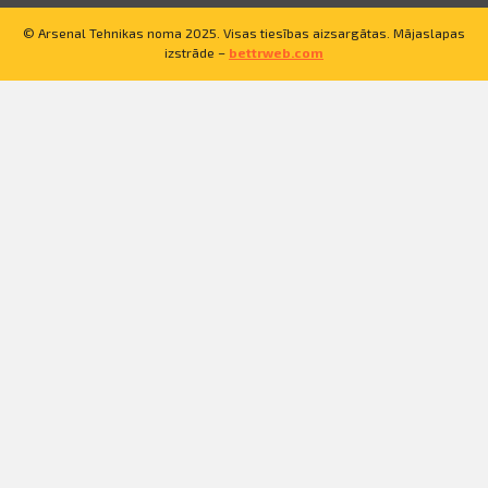
© Arsenal Tehnikas noma 2025. Visas tiesības aizsargātas. Mājaslapas
izstrāde –
bettrweb.com