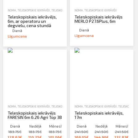
NOMA
,
TELESKOPISKIE IEKRĀVĒJI
,
TELESKOPISKIE UN NOLIKTAVU IEKRĀVĒJI
NOMA
,
TELESKOPISKIE IEKRĀVĒJI
Teleskopiskais iekrāvējs,
Teleskopiskais iekrāvējs
6m, ar operatoru un
MERLO P27.6Plus, 6m
degvielu, cena stundā
Dienā
Dienā
Līgumcena
Līgumcena
NOMA
,
TELESKOPISKIE IEKRĀVĒJI
,
TELESKOPISKIE UN NOLIKTAVU IEKRĀVĒJI
NOMA
,
TELESKOPISKIE IEKRĀVĒJI
,
TELESKOPISKIE
Teleskopiskais iekrāvējs
Teleskopiskais iekrāvējs,
FARESIN 6m 6.26 Agri Top 3B
17m
Dienā
Nedēļā
Mēnesī
Dienā
Nedēļā
Mēnesī
183.75€
183.75€
183.75€
241.50€
241.50€
241.50€
128.63€
110.25€
101.06€
169.05€
144.90€
132.83€