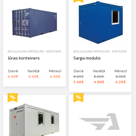
Profila informācija
Sazināties
PIETEIKTIES
Iziet
BŪVLAUKUMA APRĪKOJUMS - KONTEINERI, ŽOGI, WC
BŪVLAUKUMA APRĪKOJUMS - KONTEINERI, ŽOGI
,
MODUĻVEIDA KONTEINERI
,
NOMA
Jūras konteiners
Sarga modulis
Dienā
Nedēļā
Mēnesī
Dienā
Nedēļā
Mēnesī
4.40€
4.40€
4.40€
6.00€
6.00€
6.00€
5.40€
4.80€
4.20€