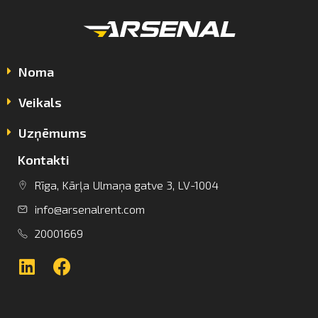
Noma
Veikals
Uzņēmums
Kontakti
Rīga, Kārļa Ulmaņa gatve 3, LV-1004
info@arsenalrent.com
info@arsenalrent.com
20001669
+37120001669
Lietuva
Latvija
Igaunija