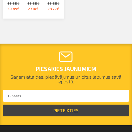
33.88€
33.88€
33.88€
30.49€
27.10€
23.72€
PIESAKIES JAUNUMIEM
Saņem atlaides, piedāvājumus un citus labumus savā
epastā.
PIETEIKTIES