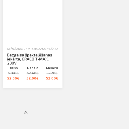
Profila informācija
FOR INVESTORS
PIETEIKTIES
Sazināties
Iziet
KRĀSOŠANAS UN VIRSMAS SAGATAVOŠANAS IEKĀRTAS
,
NOMA
,
ŠPAKTELĒŠANAS APARĀTI
Bezgaisa špaktelēšanas
iekārta, GRACO T-MAX,
230V
Dienā
Nedēļā
Mēnesī
67.60€
62.40€
57.20€
52.00€
52.00€
52.00€