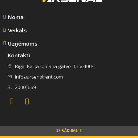
Noma
Veikals
Uzņēmums
Kontakti
Rīga, Kārļa Ulmaņa gatve 3, LV-1004
info@arsenalrent.com
info@arsenalrent.com
20001669
+37120001669
Lietuva
Latvija
Igaunija
UZ SĀKUMU