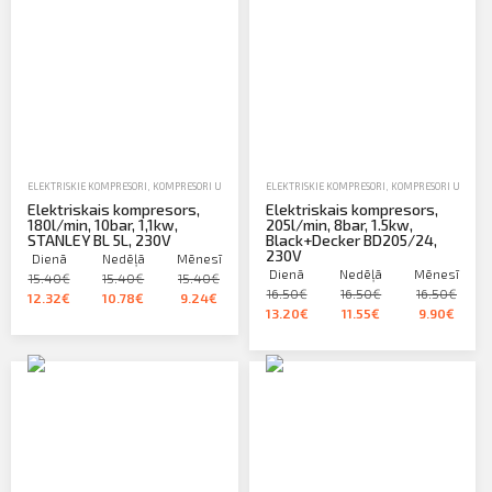
Profila informācija
PIETEIKTIES
Sazināties
Iziet
ELEKTRISKIE KOMPRESORI
,
KOMPRESORI UN PNEIMATISKIE INSTRUMENTI
ELEKTRISKIE KOMPRESORI
,
NOMA
,
KOMPRESORI UN PNEI
Elektriskais kompresors,
Elektriskais kompresors,
180l/min, 10bar, 1,1kw,
205l/min, 8bar, 1.5kw,
STANLEY BL 5L, 230V
Black+Decker BD205/24,
230V
Dienā
Nedēļā
Mēnesī
Dienā
Nedēļā
Mēnesī
15.40€
15.40€
15.40€
16.50€
16.50€
16.50€
12.32€
10.78€
9.24€
13.20€
11.55€
9.90€