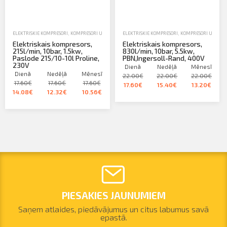
ELEKTRISKIE KOMPRESORI
,
KOMPRESORI UN PNEIMATISKIE INSTRUMENTI
ELEKTRISKIE KOMPRESORI
,
NOMA
,
KOMPRESORI UN PNEI
Elektriskais kompresors,
Elektriskais kompresors,
215l/min, 10bar, 1.5kw,
830l/min, 10bar, 5.5kw,
Paslode 215/10-10l Proline,
PBN,Ingersoll-Rand, 400V
230V
Dienā
Nedēļā
Mēnesī
Dienā
Nedēļā
Mēnesī
22.00€
22.00€
22.00€
17.60€
17.60€
17.60€
17.60€
15.40€
13.20€
14.08€
12.32€
10.56€
PIESAKIES JAUNUMIEM
Saņem atlaides, piedāvājumus un citus labumus savā
epastā.