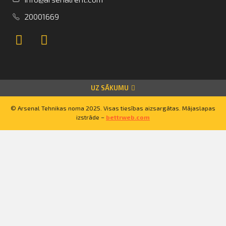
20001669
+37120001669
Lietuva
Latvija
Igaunija
UZ SĀKUMU
© Arsenal Tehnikas noma 2025. Visas tiesības aizsargātas. Mājaslapas
izstrāde –
bettrweb.com