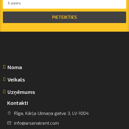
PIETEIKTIES
Noma
Veikals
Uzņēmums
Kontakti
Rīga, Kārļa Ulmaņa gatve 3, LV-1004
info@arsenalrent.com
info@arsenalrent.com