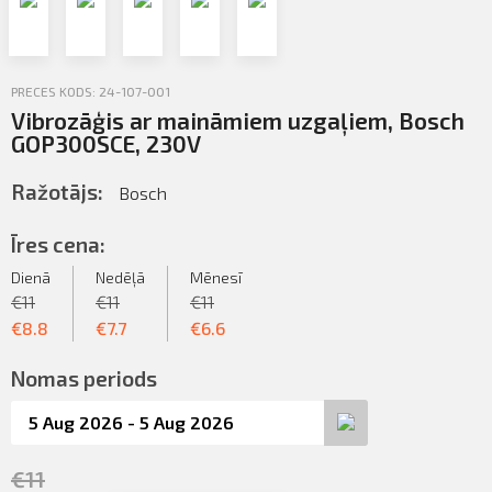
Profila informācija
Sazināties
PRECES KODS: 24-107-001
Iziet
Vibrozāģis ar maināmiem uzgaļiem, Bosch
PIETEIKTIES
GOP300SCE, 230V
Ražotājs:
Bosch
Īres cena:
Dienā
Nedēļā
Mēnesī
€
11
€
11
€
11
€
8.8
€
7.7
€
6.6
Nomas periods
€
11