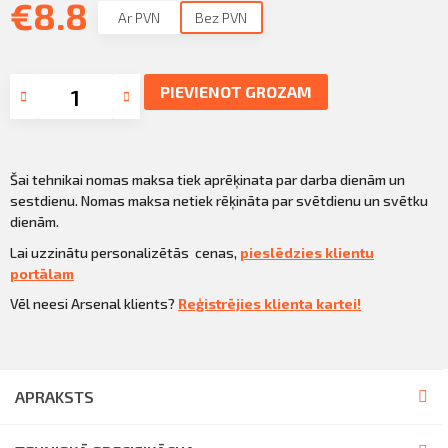
€
8.8
Ar PVN
Bez PVN
PIEVIENOT GROZAM
Šai tehnikai nomas maksa tiek aprēķinata par darba dienām un
sestdienu. Nomas maksa netiek rēķināta par svētdienu un svētku
dienām.
Lai uzzinātu personalizētās cenas,
pieslēdzies klientu
portālam
Vēl neesi Arsenal klients?
Reģistrējies klienta kartei!
APRAKSTS