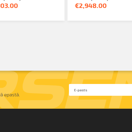
303.00
€2,948.00
ā epastā.