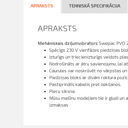
APRAKSTS
TEHNISKĀ SPECIFIKĀCIJA
APRAKSTS
Mehāniskais dziļumvibrators
Swepac PVD 200
Spēcīgs 230 V vienfāzes piedziņas blo
Izturīgs un triecienizturīgs veidots pl
Nodrošināts ar ātru savienojumu, lai a
Caurules var noskrūvēt no vārpstas u
Piedziņas bloks ar divām roktura pozīci
Pastiprināts kabelis pret liekšanos.
Plecu siksna.
Mūsu mašīnu modeļiem tie ir gludi un ar
izmaksas