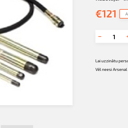
€
121
A
Lai uzzinātu per
Vēl neesi Arsenal