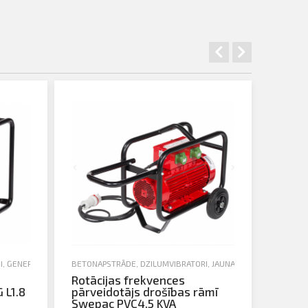
I
,
ĢENERATORI
,
ĢENERATORI UN APGAISMES IEKĀRTAS
BETONAPSTRĀDE
,
DZIĻUMVIBRATORI
,
JAUNA TEHNIKA
,
JAUNA TEHNIKA
Rotācijas frekvences
 L1.8
pārveidotājs drošības rāmī
Swepac PVC4.5 KVA