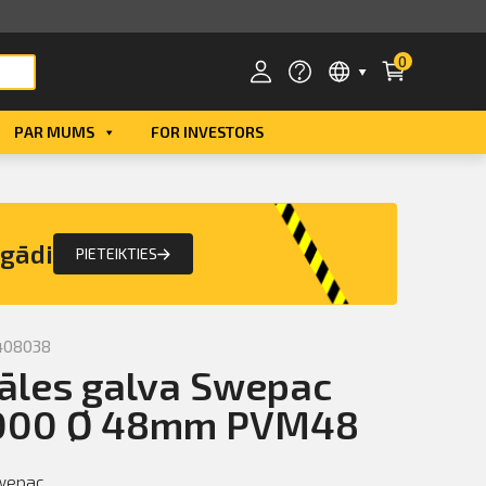
0
PAR MUMS
FOR INVESTORS
Smart ID
eParaksts
egādi
PIETEIKTIES
eParaksts mobile
408038
āles galva Swepac
000 Ø 48mm PVM48
wepac