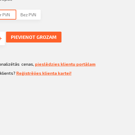
r PVN
Bez PVN
PIEVIENOT GROZAM
sonalizētās cenas,
pieslēdzies klientu portālam
 klients?
Reģistrējies klienta kartei!