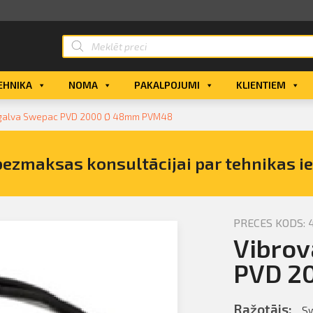
EHNIKA
NOMA
PAKALPOJUMI
KLIENTIEM
 galva Swepac PVD 2000 Ø 48mm PVM48
bezmaksas konsultācijai par tehnikas i
PRECES KODS: 
Vibrov
es galva
egādi
PVD 2
Ražotājs:
S