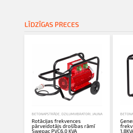
LĪDZĪGAS PRECES
BETONAPSTRĀDE
,
DZIĻUMVIBRATORI
,
JAUNA TEHNIKA
BETONA
Rotācijas frekvences
Ģene
pārveidotājs drošības rāmī
frekv
Swepac PVC6.0 KVA
1.8KVA