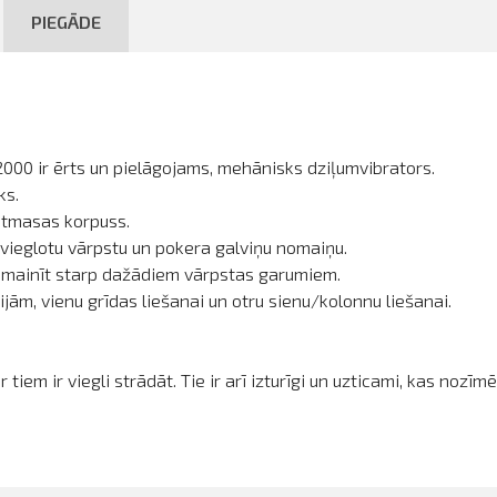
PIEGĀDE
0 ir ērts un pielāgojams, mehānisks dziļumvibrators.
ks.
astmasas korpuss.
tvieglotu vārpstu un pokera galviņu nomaiņu.
n mainīt starp dažādiem vārpstas garumiem.
jām, vienu grīdas liešanai un otru sienu/kolonnu liešanai.
 tiem ir viegli strādāt. Tie ir arī izturīgi un uzticami, kas noz