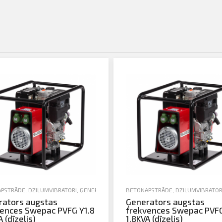
PSTRĀDE
,
DZIĻUMVIBRATORI
,
ĢENERATORI
,
JAUNA TEHNIKA
BETONAPSTRĀDE
,
DZIĻUMVIBRATOR
rators augstas
Ģenerators augstas
ences Swepac PVFG Y1.8
frekvences Swepac PVFG
 (dīzelis)
1.8KVA (dīzelis)