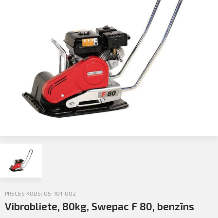
Profila informācija
Sazināties
PIETEIKTIES
Iziet
PRECES KODS: 05-101-002
Vibrobliete, 80kg, Swepac F 80, benzīns