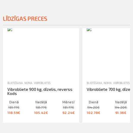
LĪDZĪGAS PRECES
BLIETĒŠANA
,
NOMA
,
VIBROBLIETES
BLIETĒŠANA
,
NOMA
,
VIBROBLIETES
Vibrobliete 900 kg, dīzelis, reverss
Vibrobliete 700 kg, dīzel
Kods
Dienā
Nedēļā
Mēnesī
Dienā
Nedēļā
131.77€
131.77€
131.77€
114.20€
114.20€
118.59€
105.42€
92.24€
102.78€
91.36€