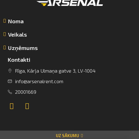
Noma
Veikals
Uzņēmums
Kontakti
info@arsenalrent.com
Rīga, Kārļa Ulmaņa gatve 3, LV-1004
info@arsenalrent.com
+37120001669
20001669
Lietuva
Latvija
Igaunija
UZ SĀKUMU