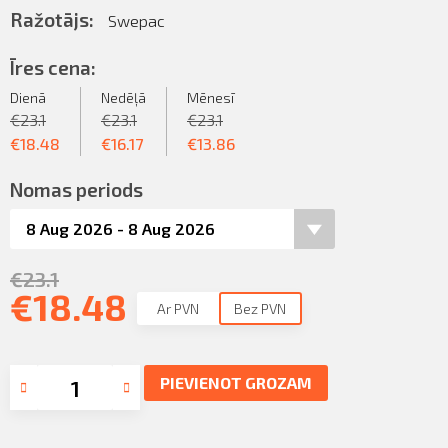
Ražotājs:
Swepac
Īres cena:
Dienā
Nedēļā
Mēnesī
€
23.1
€
23.1
€
23.1
€
18.48
€
16.17
€
13.86
Nomas periods
€
23.1
€
18.48
Ar PVN
Bez PVN
PIEVIENOT GROZAM