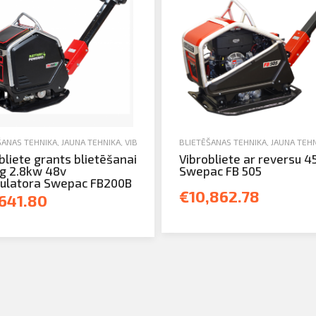
ŠANAS TEHNIKA
,
JAUNA TEHNIKA
,
VIBROBLIETES
BLIETĒŠANAS TEHNIKA
,
JAUNA TEH
bliete grants blietēšanai
Vibrobliete ar reversu 4
g 2.8kw 48v
Swepac FB 505
ulatora Swepac FB200B
€10,862.78
,641.80