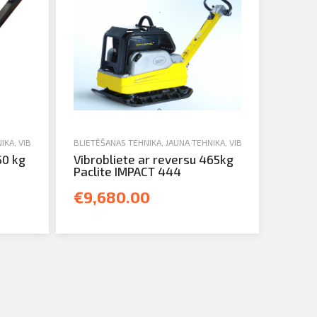
NIKA
,
VIBROBLIETES
BLIETĒŠANAS TEHNIKA
,
JAUNA TEHNIKA
,
VIBROBLIETES
50 kg
Vibrobliete ar reversu 465kg
Paclite IMPACT 444
€9,680.00