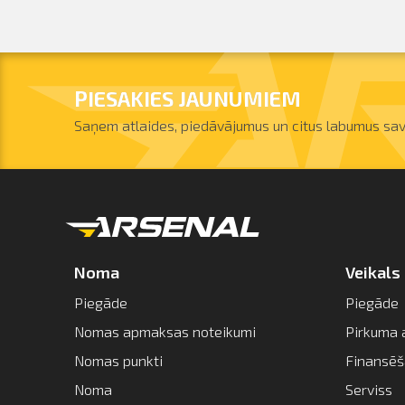
PIESAKIES JAUNUMIEM
Saņem atlaides, piedāvājumus un citus labumus sav
Noma
Veikals
Piegāde
Piegāde
Nomas apmaksas noteikumi
Pirkuma 
Nomas punkti
Finansē
Noma
Serviss