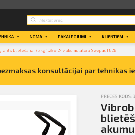
EHNIKA
NOMA
PAKALPOJUMI
KLIENTIEM
 grants blietēšanai 76 kg 1.2kw 24v akumulatora Swepac F82B
bezmaksas konsultācijai par tehnikas i
PRECES KODS: 
Vibrob
e grants
atora
blietē
akumu