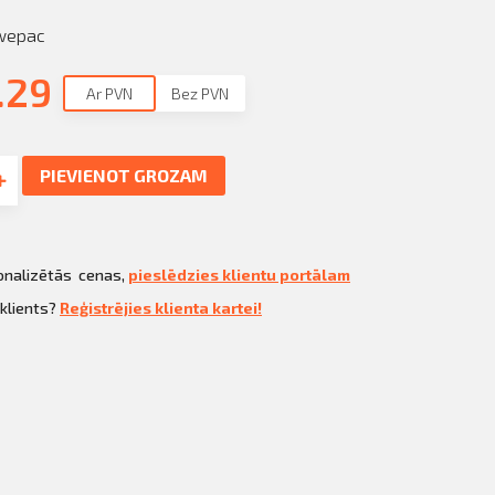
wepac
.29
Ar PVN
Bez PVN
PIEVIENOT GROZAM
sonalizētās cenas,
pieslēdzies klientu portālam
 klients?
Reģistrējies klienta kartei!