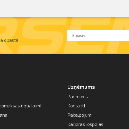
ā epastā.
Uzņēmums
Par mums
apmaksas noteikumi
Kontakti
šana
Pakalpojumi
Karjeras iespējas