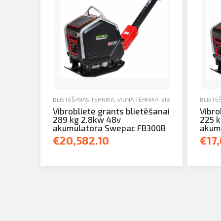
BLIETĒŠANAS TEHNIKA
,
JAUNA TEHNIKA
,
VIBROBLIETES
BLIETĒ
Vibrobliete grants blietēšanai
Vibro
289 kg 2.8kw 48v
225 k
akumulatora Swepac FB300B
akum
€20,582.10
€17