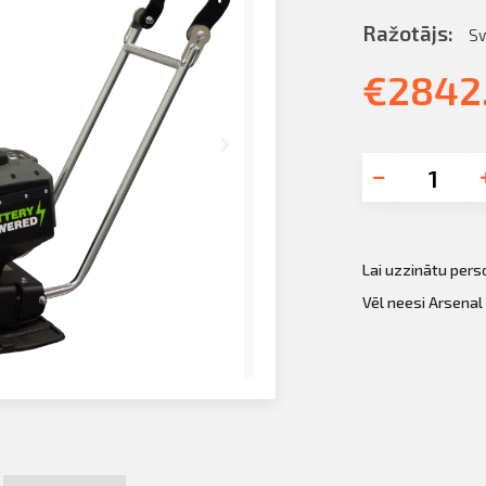
Ražotājs:
S
€
2842
Lai uzzinātu per
Vēl neesi Arsenal