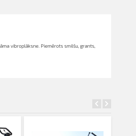
āma vibroplāksne. Piemērots smilšu, grants,