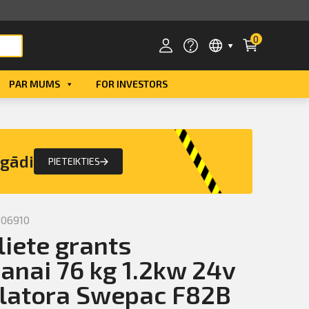
0
PAR MUMS
FOR INVESTORS
Smart ID
eParaksts
egādi
PIETEIKTIES
eParaksts mobile
306910
liete grants
šanai 76 kg 1.2kw 24v
latora Swepac F82B