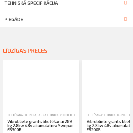
TEHNISKĀ SPECIFIKĀCIJA
PIEGĀDE
LĪDZĪGAS PRECES
BLIETĒŠANAS TEHNIKA
,
JAUNA TEHNIKA
,
VIBROBLIETES
BLIETĒŠANAS TEHNIKA
,
JAUNA TEHN
Vibrobliete grants blietēšanai 289
Vibrobliete grants bliet
kg 2.8kw 48v akumulatora Swepac
kg 2.8kw 48v akumulat
FB300B
FB200B