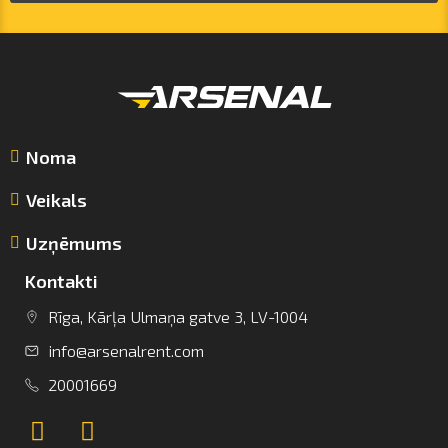
Noma
Veikals
Uzņēmums
Kontakti
info@arsenalrent.com
Rīga, Kārļa Ulmaņa gatve 3, LV-1004
info@arsenalrent.com
+37120001669
20001669
Lietuva
Latvija
Igaunija