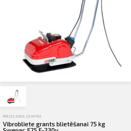
Profila informācija
Sazināties
PIETEIKTIES
Iziet
PRECES KODS: 52191762
Vibrobliete grants blietēšanai 75 kg
Swepac F75 E-230v