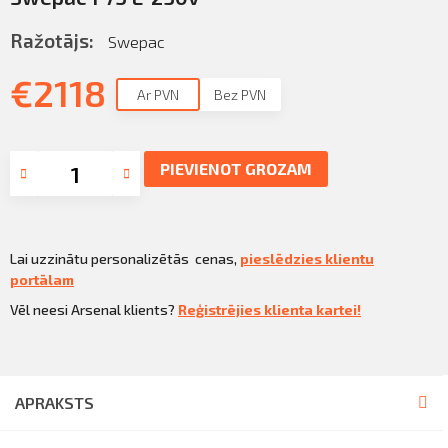
Ražotājs:
Swepac
€
2118
Ar PVN
Bez PVN
PIEVIENOT GROZAM
Lai uzzinātu personalizētās cenas,
pieslēdzies klientu
portālam
Vēl neesi Arsenal klients?
Reģistrējies klienta kartei!
APRAKSTS