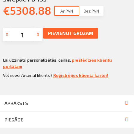
€
5308.88
Ar PVN
Bez PVN
PIEVIENOT GROZAM
Lai uzzinātu personalizētās cenas,
pieslēdzies klientu
portālam
Vēl neesi Arsenal klients?
Reģistrējies klienta kartei!
APRAKSTS
PIEGĀDE