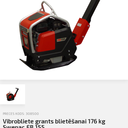
Profila informācija
Sazināties
PIETEIKTIES
Iziet
PRECES KODS: 308500
Vibrobliete grants blietēšanai 176 kg
Swepac FB 155