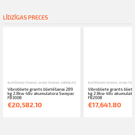
LĪDZĪGAS PRECES
BLIETĒŠANAS TEHNIKA
,
JAUNA TEHNIKA
,
VIBROBLIETES
BLIETĒŠANAS TEHNIKA
,
JAUNA TEHN
Vibrobliete grants blietēšanai 289
Vibrobliete grants bliet
kg 2.8kw 48v akumulatora Swepac
kg 2.8kw 48v akumulat
FB300B
FB200B
€20,582.10
€17,641.80