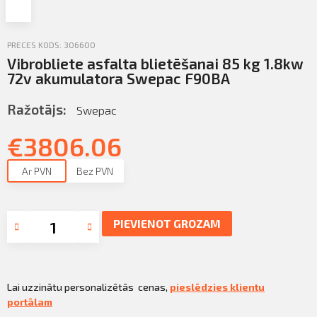
Profila informācija
Sazināties
PRECES KODS: 306600
Vibrobliete asfalta blietēšanai 85 kg 1.8kw
PIETEIKTIES
Iziet
72v akumulatora Swepac F90BA
Ražotājs:
Swepac
€
3806.06
Ar PVN
Bez PVN
PIEVIENOT GROZAM
Lai uzzinātu personalizētās cenas,
pieslēdzies klientu
portālam