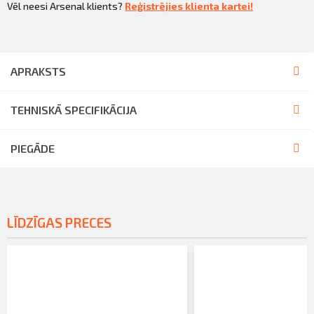
Vēl neesi Arsenal klients?
Reģistrējies klienta kartei!
APRAKSTS
TEHNISKĀ SPECIFIKĀCIJA
PIEGĀDE
LĪDZĪGAS PRECES