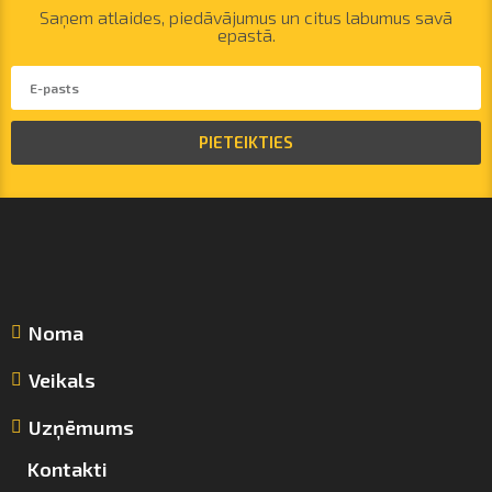
Saņem atlaides, piedāvājumus un citus labumus savā
epastā.
PIETEIKTIES
Noma
Veikals
Uzņēmums
Kontakti