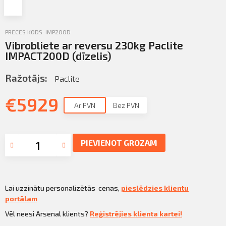
Profila informācija
Sazināties
PRECES KODS: IMP200D
Vibrobliete ar reversu 230kg Paclite
PIETEIKTIES
Iziet
IMPACT200D (dīzelis)
Ražotājs:
Paclite
€
5929
Ar PVN
Bez PVN
PIEVIENOT GROZAM
Lai uzzinātu personalizētās cenas,
pieslēdzies klientu
portālam
Vēl neesi Arsenal klients?
Reģistrējies klienta kartei!