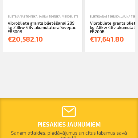
BLIETĒŠANAS TEHNIKA
,
JAUNA TEHNIKA
,
VIBROBLIETES
BLIETĒŠANAS TEHNIKA
,
JAUNA TEHN
Vibrobliete grants blietēšanai 289
Vibrobliete grants bliet
kg 2.8kw 48v akumulatora Swepac
kg 2.8kw 48v akumulat
FB300B
FB200B
€20,582.10
€17,641.80
PIESAKIES JAUNUMIEM
Saņem atlaides, piedāvājumus un citus labumus savā
epastā.