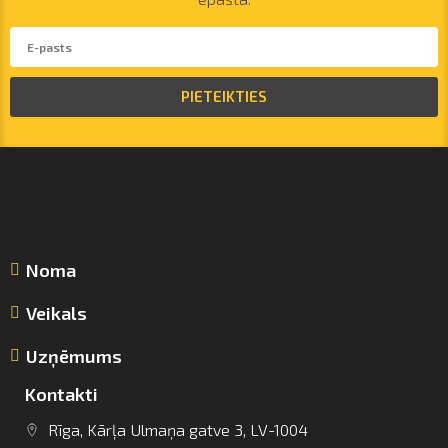
PIETEIKTIES
Noma
Veikals
Uzņēmums
Kontakti
Rīga, Kārļa Ulmaņa gatve 3, LV-1004
info@arsenalrent.com