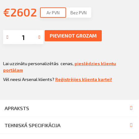
€
2602
Ar PVN
Bez PVN
PIEVIENOT GROZAM
Lai uzzinātu personalizētās cenas,
pieslēdzies klientu
portālam
Vēl neesi Arsenal klients?
Reģistrējies klienta kartei!
APRAKSTS
TEHNISKĀ SPECIFIKĀCIJA