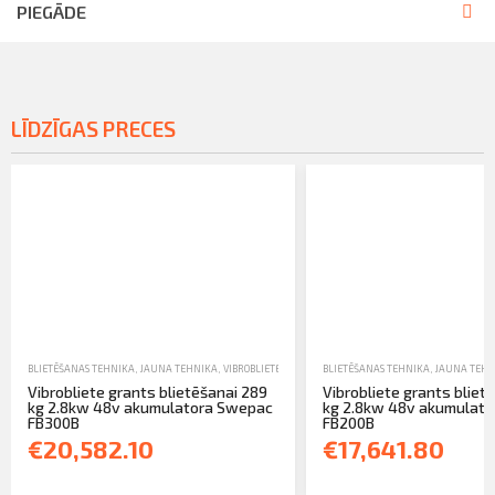
PIEGĀDE
LĪDZĪGAS PRECES
BLIETĒŠANAS TEHNIKA
,
JAUNA TEHNIKA
,
VIBROBLIETES
BLIETĒŠANAS TEHNIKA
,
JAUNA TEHN
Vibrobliete grants blietēšanai 289
Vibrobliete grants bliet
kg 2.8kw 48v akumulatora Swepac
kg 2.8kw 48v akumulat
FB300B
FB200B
€20,582.10
€17,641.80