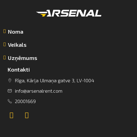
Noma
Veikals
Uzņēmums
Kontakti
info@arsenalrent.com
Rīga, Kārļa Ulmaņa gatve 3, LV-1004
info@arsenalrent.com
+37120001669
20001669
Lietuva
Latvija
Igaunija