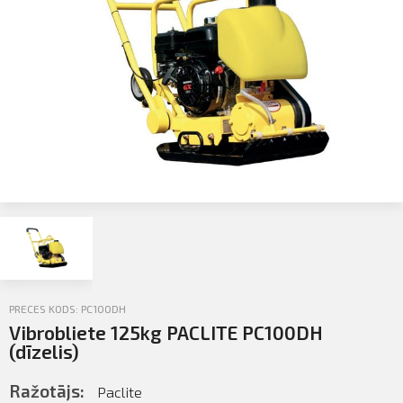
Profila informācija
Sazināties
PIETEIKTIES
Iziet
PRECES KODS: PC100DH
Vibrobliete 125kg PACLITE PC100DH
(dīzelis)
Ražotājs:
Paclite