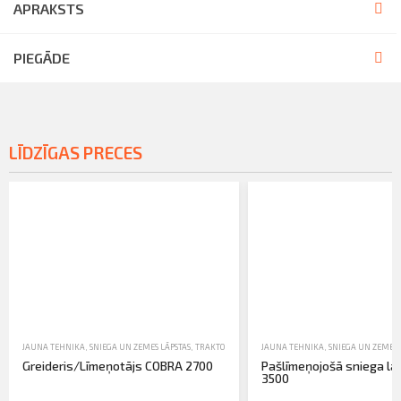
APRAKSTS
PIEGĀDE
LĪDZĪGAS PRECES
JAUNA TEHNIKA
,
SNIEGA UN ZEMES LĀPSTAS
,
TRAKTORTEHNIKAS UZKARES UN APRĪKOJUMS
JAUNA TEHNIKA
,
SNIEGA UN ZEMES 
Greideris/Līmeņotājs COBRA 2700
Pašlīmeņojošā sniega lā
3500