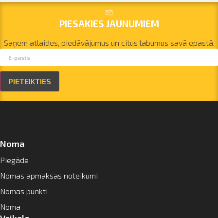
PIESAKIES JAUNUMIEM
Saņem atlaides, piedāvājumus un citus labumus savā epastā.
PIETEIKTIES
Noma
Piegāde
Nomas apmaksas noteikumi
Nomas punkti
Noma