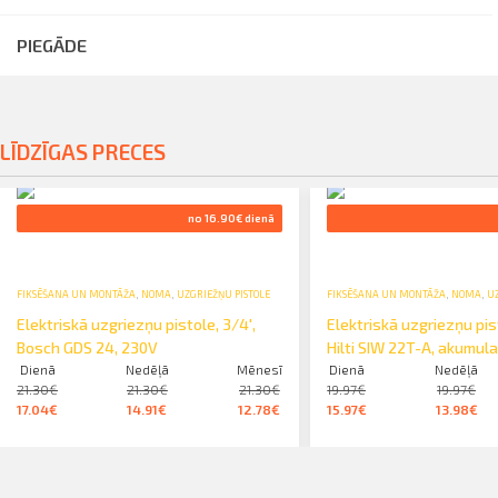
PIEGĀDE
LĪDZĪGAS PRECES
no 16.90€ dienā
FIKSĒŠANA UN MONTĀŽA
,
NOMA
,
UZGRIEŽŅU PISTOLE
FIKSĒŠANA UN MONTĀŽA
,
NOMA
,
UZ
Elektriskā uzgriezņu pistole, 3/4′,
Elektriskā uzgriezņu pist
Bosch GDS 24, 230V
Hilti SIW 22T-A, akumul
Dienā
Nedēļā
Mēnesī
Dienā
Nedēļā
21.30€
21.30€
21.30€
19.97€
19.97€
17.04€
14.91€
12.78€
15.97€
13.98€