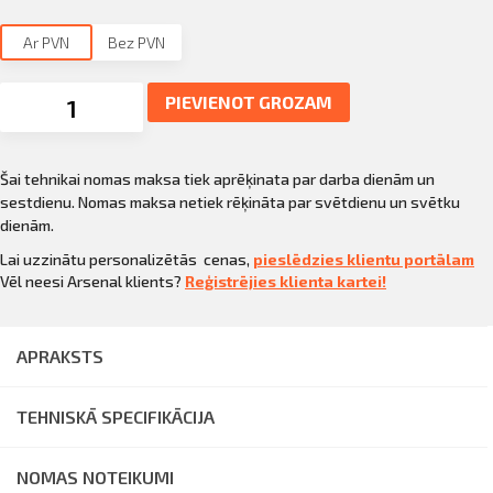
Ar PVN
Bez PVN
PIEVIENOT GROZAM
Uzgriežņu
pistole
1/2'
Bosch
Šai tehnikai nomas maksa tiek aprēķinata par darba dienām un
GDX
18V-
sestdienu. Nomas maksa netiek rēķināta par svētdienu un svētku
200,
dienām.
2
akumulatori
Lai uzzinātu personalizētās cenas,
pieslēdzies klientu portālam
daudzums
Vēl neesi Arsenal klients?
Reģistrējies klienta kartei!
APRAKSTS
TEHNISKĀ SPECIFIKĀCIJA
NOMAS NOTEIKUMI