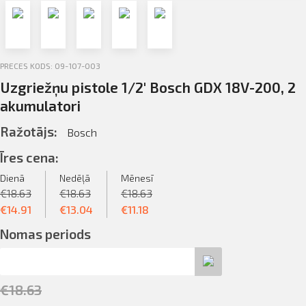
Profila informācija
Sazināties
PRECES KODS: 09-107-003
Iziet
Uzgriežņu pistole 1/2′ Bosch GDX 18V-200, 2
PIETEIKTIES
akumulatori
Ražotājs:
Bosch
Īres cena:
Dienā
Nedēļā
Mēnesī
€
18.63
€
18.63
€
18.63
€
14.91
€
13.04
€
11.18
Nomas periods
€
18.63