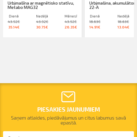
Urbjmašīna ar magnētisko statīvu,
Urbjmašina, akumulātora,
Metabo MAG32
22-A
Dienā
Nedēļā
Mēnesī
Dienā
Nedēļā
43.92€
43.92€
43.92€
18.63€
18.63€
35.14€
30.75€
26.35€
14.91€
13.04€
PIESAKIES JAUNUMIEM
Saņem atlaides, piedāvājumus un citus labumus savā
epastā.