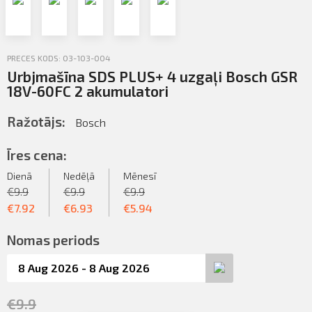
Profila informācija
Sazināties
PRECES KODS: 03-103-004
Iziet
Urbjmašīna SDS PLUS+ 4 uzgaļi Bosch GSR
PIETEIKTIES
18V-60FC 2 akumulatori
Ražotājs:
Bosch
Īres cena:
Dienā
Nedēļā
Mēnesī
€
9.9
€
9.9
€
9.9
€
7.92
€
6.93
€
5.94
Nomas periods
€
9.9