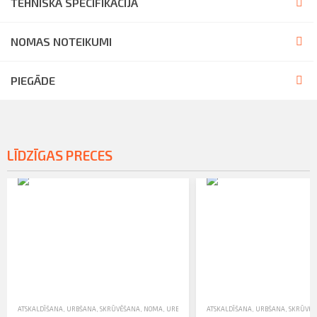
TEHNISKĀ SPECIFIKĀCIJA
NOMAS NOTEIKUMI
PIEGĀDE
LĪDZĪGAS PRECES
ATSKALDĪŠANA, URBŠANA, SKRŪVĒŠANA
,
NOMA
,
URBJMAŠĪNAS
ATSKALDĪŠANA, URBŠANA, SKRŪVĒ