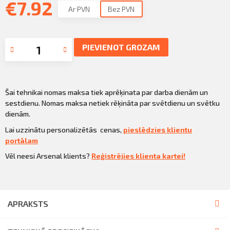
€
7.92
Ar PVN
Bez PVN
PIEVIENOT GROZAM
Šai tehnikai nomas maksa tiek aprēķinata par darba dienām un
sestdienu. Nomas maksa netiek rēķināta par svētdienu un svētku
dienām.
Lai uzzinātu personalizētās cenas,
pieslēdzies klientu
portālam
Vēl neesi Arsenal klients?
Reģistrējies klienta kartei!
APRAKSTS