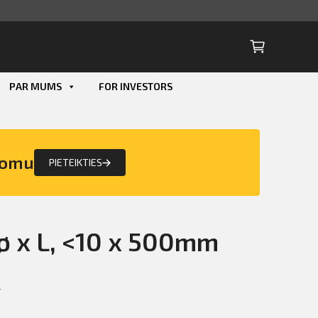
PAR MUMS
FOR INVESTORS
Smart ID
eParaksts
nomu
PIETEIKTIES
eParaksts mobile
 ø x L, <10 x 500mm