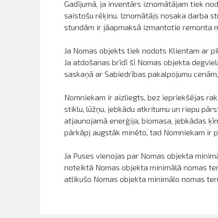
Gadījumā, ja inventārs iznomātājam tiek nod
saistošu rēķinu. Iznomātājs nosaka darba s
stundām ir jāapmaksā izmantotie remonta ma
Ja Nomas objekts tiek nodots Klientam ar pil
Ja atdošanas brīdī šī Nomas objekta degviel
saskaņā ar Sabiedrības pakalpojumu cenām, k
Nomniekam ir aizliegts, bez iepriekšējas rak
stiklu, lūžņu, jebkādu atkritumu un riepu pā
atjaunojamā enerģija, biomasa, jebkādas ķīm
pārkāpj augstāk minēto, tad Nomniekam ir p
Ja Puses vienojas par Nomas objekta minimā
noteiktā Nomas objekta minimālā nomas term
atlikušo Nomas objekta minimālo nomas ter