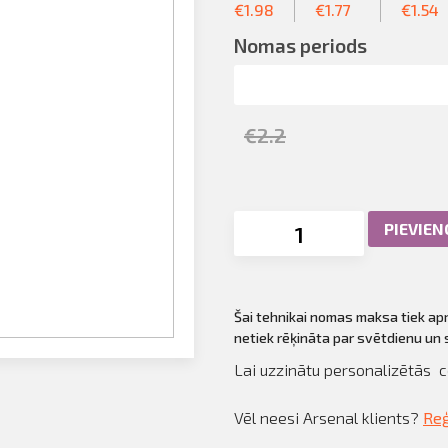
€
1.98
€
1.77
€
1.54
Nomas periods
€
2.2
PIEVIE
Šai tehnikai nomas maksa tiek a
netiek rēķināta par svētdienu un
Lai uzzinātu personalizētās 
Vēl neesi Arsenal klients?
Reģ