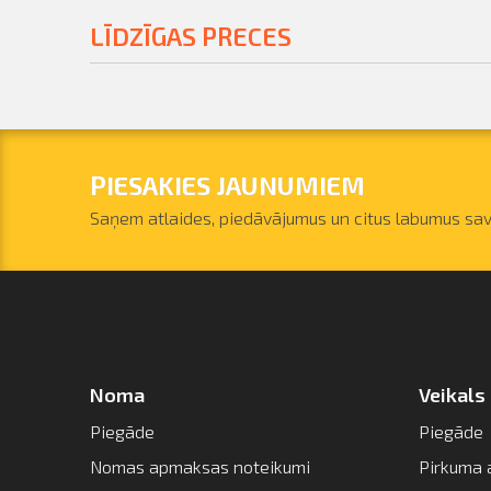
LĪDZĪGAS PRECES
PIESAKIES JAUNUMIEM
Saņem atlaides, piedāvājumus un citus labumus sav
Noma
Veikals
Piegāde
Piegāde
Nomas apmaksas noteikumi
Pirkuma 