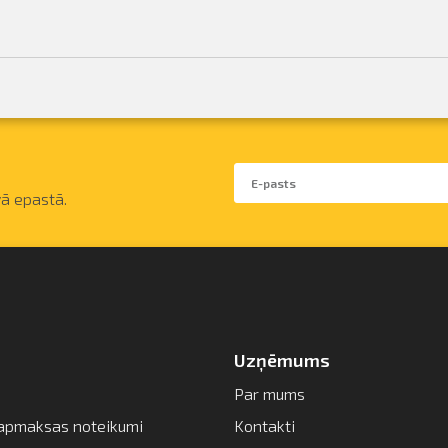
ā epastā.
Uzņēmums
Par mums
apmaksas noteikumi
Kontakti