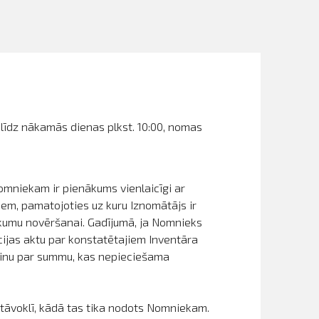
 līdz nākamās dienas plkst. 10:00, nomas
Nomniekam ir pienākums vienlaicīgi ar
em, pamatojoties uz kuru Iznomātājs ir
ūkumu novēršanai. Gadījumā, ja Nomnieks
cijas aktu par konstatētajiem Inventāra
ēķinu par summu, kas nepieciešama
āvoklī, kādā tas tika nodots Nomniekam.