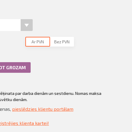
Ar PVN
Bez PVN
NOT GROZAM
prēķinata par darba dienām un sestdienu. Nomas maksa
 svētku dienām.
cenas,
pieslēdzies klientu portālam
istrējies klienta kartei!