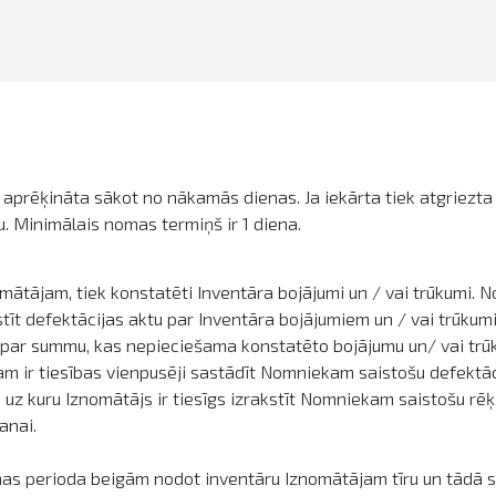
k aprēķināta sākot no nākamās dienas. Ja iekārta tiek atgriezta
. Minimālais nomas termiņš ir 1 diena.
mātājam, tiek konstatēti Inventāra bojājumi un / vai trūkumi. 
t defektācijas aktu par Inventāra bojājumiem un / vai trūkumi
u par summu, kas nepieciešama konstatēto bojājumu un/ vai tr
jam ir tiesības vienpusēji sastādīt Nomniekam saistošu defektā
 uz kuru Iznomātājs ir tiesīgs izrakstīt Nomniekam saistošu r
anai.
s perioda beigām nodot inventāru Iznomātājam tīru un tādā st