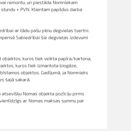
un/vai remontu, un piestāda Nomniekam
 stundu + PVN. Klientam papildus darba
rībai ar tādu pašu pilnu degvielas tvertni.
ompensē Sabiedrībai šie degvielas izdevumi
 objektos, kuros tiek veikta papīra/kartona,
bjektos, kuros tiek izmantota biogāze,
s bīstamos objektos. Gadījumā, ja Nomnieks
es šajā sakarā.
 atsevišķu Nomas objekta pozīciju pirms
r vienlīdzīgs ar Nomas maksas summu par