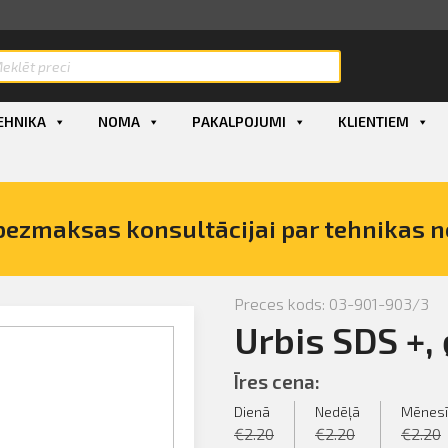
EHNIKA
NOMA
PAKALPOJUMI
KLIENTIEM
bezmaksas konsultācijai par tehnikas 
Preces kods: 03-901-903/3
Urbis SDS +,
, ø x L,
Īres cena:
Dienā
Nedēļā
Mēnesī
€
2.20
€
2.20
€
2.20