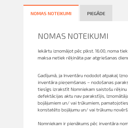
NOMAS NOTEIKUMI
PIEGĀDE
NOMAS NOTEIKUMI
Iekārtu iznomājot pēc plkst. 16:00, noma tie
maksa netiek rēķināta par atgriešanas dienu
Gadījumā, ja Inventāru nododot atpakaļ Izno
inventāra pieņemšanas – nodošanas parakstī
tiesīgs izrakstīt Nomniekam saistošu rēķin
defektācijas aktu nav parakstījis, Iznomātā
bojājumiem un/ vai trūkumiem, pamatojoties
konstatēto bojājumu un/ vai trūkumu novērš
Nomniekam ir pienākums pēc inventāra noma