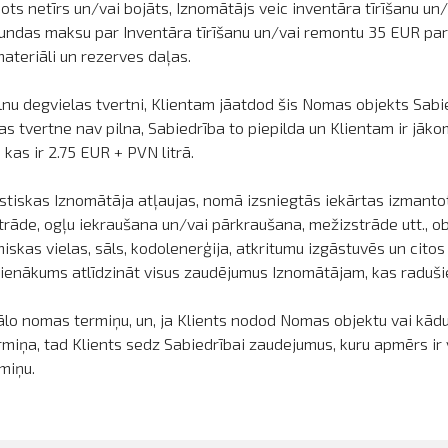
ots netīrs un/vai bojāts, Iznomātājs veic inventāra tīrīšanu 
tundas maksu par Inventāra tīrīšanu un/vai remontu 35 EUR par
teriāli un rezerves daļas.
nu degvielas tvertni, Klientam jāatdod šis Nomas objekts Sabied
as tvertne nav pilna, Sabiedrība to piepilda un Klientam ir jāk
as ir 2.75 EUR + PVN litrā.
stiskas Iznomātāja atļaujas, nomā izsniegtās iekārtas izmantot
rstrāde, ogļu iekraušana un/vai pārkraušana, mežizstrāde utt., o
iskas vielas, sāls, kodolenerģija, atkritumu izgāstuvēs un cito
ienākums atlīdzināt visus zaudējumus Iznomātājam, kas raduši
lo nomas termiņu, un, ja Klients nodod Nomas objektu vai kādu
iņa, tad Klients sedz Sabiedrībai zaudejumus, kuru apmērs i
miņu.