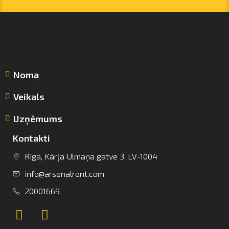
Noma
Veikals
Uzņēmums
Kontakti
info@arsenalrent.com
Rīga, Kārļa Ulmaņa gatve 3, LV-1004
info@arsenalrent.com
+37120001669
20001669
Lietuva
Latvija
Igaunija