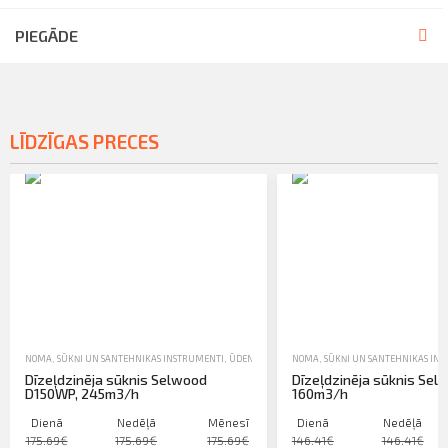
PIEGĀDE
LĪDZĪGAS PRECES
NOMA
,
SŪKŅI UN SANTEHNIKAS INSTRUMENTI
,
ŪDENSSŪKŅI
NOMA
,
SŪKŅI UN SANTEHNIKAS IN
Dīzeļdzinēja sūknis Selwood
Dīzeļdzinēja sūknis Sel
D150WP, 245m3/h
160m3/h
Dienā
Nedēļā
Mēnesī
Dienā
Nedēļā
175.69€
175.69€
175.69€
146.41€
146.41€