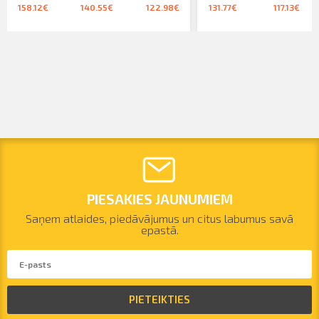
158.12€
140.55€
122.98€
131.77€
117.13€
PIESAKIES JAUNUMIEM
Saņem atlaides, piedāvājumus un citus labumus savā
epastā.
PIETEIKTIES