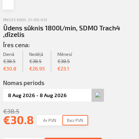
Profila informācija
Sazināties
PRECES KODS: 21-105-012
Ūdens sūknis 1800l/min, SDMO Trach4
PIETEIKTIES
Iziet
,dīzelis
Īres cena:
Dienā
Nedēļā
Mēnesī
€
38.5
€
38.5
€
38.5
€
30.8
€
26.95
€
23.1
Nomas periods
€
38.5
€
30.8
Ar PVN
Bez PVN