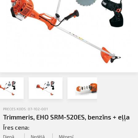
Profila informācija
Sazināties
PIETEIKTIES
Iziet
PRECES KODS: 07-102-001
Trimmeris, EHO SRM-520ES, benzīns + eļļa
Īres cena:
Dienā
Nedēļā
Mēnesī