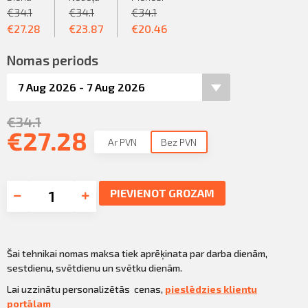
€
34.1
€
34.1
€
34.1
€
27.28
€
23.87
€
20.46
Nomas periods
€
34.1
€
27.28
Ar PVN
Bez PVN
PIEVIENOT GROZAM
Šai tehnikai nomas maksa tiek aprēķinata par darba dienām,
sestdienu, svētdienu un svētku dienām.
Lai uzzinātu personalizētās cenas,
pieslēdzies klientu
portālam