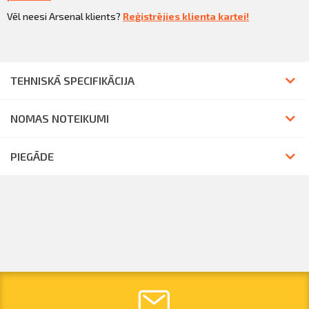
Vēl neesi Arsenal klients?
Reģistrējies klienta kartei!
TEHNISKĀ SPECIFIKĀCIJA
NOMAS NOTEIKUMI
PIEGĀDE