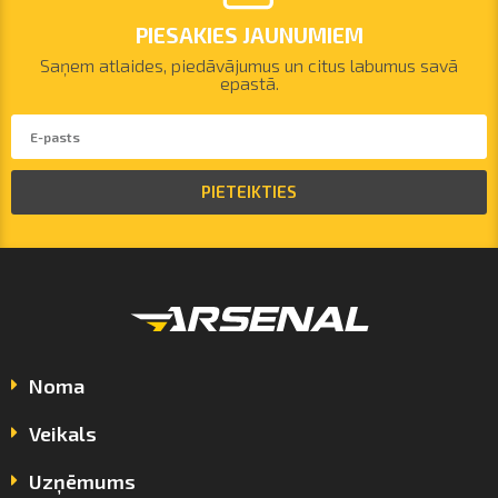
PIESAKIES JAUNUMIEM
Saņem atlaides, piedāvājumus un citus labumus savā
epastā.
PIETEIKTIES
Noma
Veikals
Uzņēmums