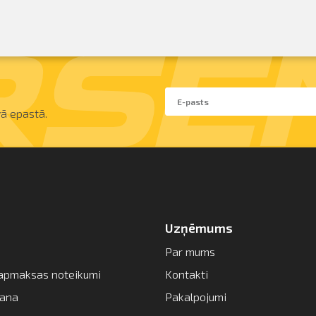
ā epastā.
Uzņēmums
Par mums
apmaksas noteikumi
Kontakti
šana
Pakalpojumi