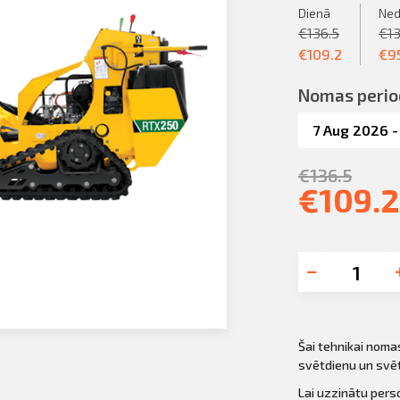
Dienā
Ned
€
136.5
€
1
€
109.2
€
9
Nomas perio
€
136.5
€
109.2
Šai tehnikai noma
svētdienu un svē
Lai uzzinātu per