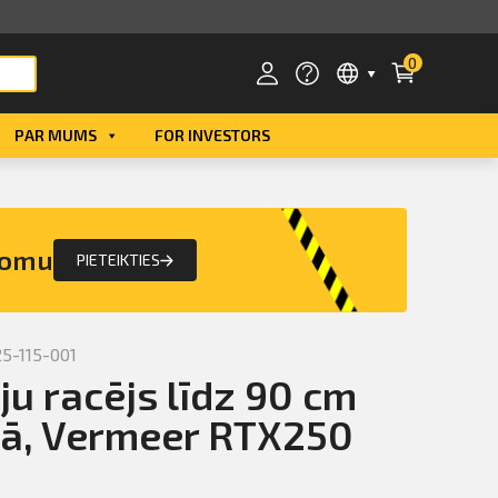
0
PAR MUMS
FOR INVESTORS
Smart ID
eParaksts
nomu
PIETEIKTIES
eParaksts mobile
5-115-001
ju racējs līdz 90 cm
ā, Vermeer RTX250