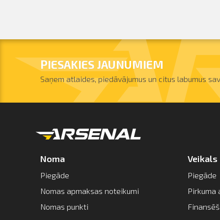
PIESAKIES JAUNUMIEM
Saņem atlaides, piedāvājumus un citus labumus sav
Noma
Veikals
Piegāde
Piegāde
Nomas apmaksas noteikumi
Pirkuma 
Nomas punkti
Finansē