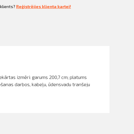
 klients?
Reģistrējies klienta kartei!
ekārtas izmēri: garums 200,7 cm; platums
tošanas darbos, kabeļu, ūdensvadu tranšeju