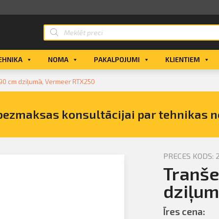
EHNIKA
NOMA
PAKALPOJUMI
KLIENTIEM
z 90 cm dziļumā, Vermeer RTX250
bezmaksas konsultācijai par tehnikas 
PRECES KODS: 2
Tranše
 racējs
0 nomu
dziļum
Īres cena: