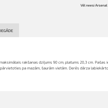
Vēl neesi Arsenal
IEGĀDE
 maksimālais rakšanas dziļums 90 cm; platums 20,3 cm. Pašas i
uj pārvietoties pa mazām, šaurām vietām. Derēs dārza labiekār