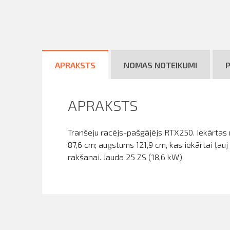
APRAKSTS
NOMAS NOTEIKUMI
P
APRAKSTS
Tranšeju racējs-pašgājējs RTX250. Iekārtas
87,6 cm; augstums 121,9 cm, kas iekārtai ļa
rakšanai. Jauda 25 ZS (18,6 kW)