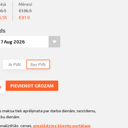
ēļā
Mēnesī
36.5
€
136.5
5.55
€
81.9
ds
Ar PVN
Bez PVN
PIEVIENOT GROZAM
s maksa tiek aprēķinata par darba dienām, sestdienu,
tku dienām.
sonalizētās cenas,
pieslēdzies klientu portālam