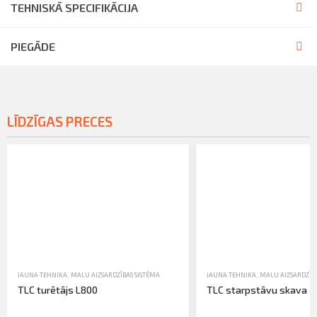
TEHNISKĀ SPECIFIKĀCIJA
PIEGĀDE
LĪDZĪGAS PRECES
JAUNA TEHNIKA
,
MALU AIZSARDZĪBAS SISTĒMA
JAUNA TEHNIKA
,
MALU AIZSARDZĪBA
TLC turētājs L800
TLC starpstāvu skava