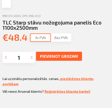
Profila informācija
Sazināties
PRECES KODS: EPS-PAN-ECO
TLC Starp stāvu nožogojuma panelis Eco
PIETEIKTIES
Iziet
1100x2500mm
€
48.4
Ar PVN
Bez PVN
PIEVIENOT GROZAM
Lai uzzinātu personalizētās cenas,
pieslēdzies klientu
portālam
Vēl neesi Arsenal klients?
Reģistrējies klienta kartei!