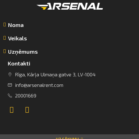
Noma
Veikals
Uzņēmums
Kontakti
Rīga, Kārļa Ulmaņa gatve 3, LV-1004
info@arsenalrent.com
info@arsenalrent.com
20001669
+37120001669
Lietuva
Latvija
Igaunija