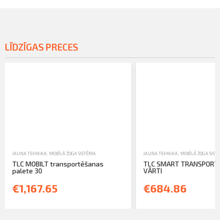
LĪDZĪGAS PRECES
JAUNA TEHNIKA
,
MOBĪLĀ ŽOGA SISTĒMA
JAUNA TEHNIKA
,
MOBĪLĀ ŽOGA SIST
TLC MOBILT transportēšanas
TLC SMART TRANSPORT
palete 30
VĀRTI
€1,167.65
€684.86