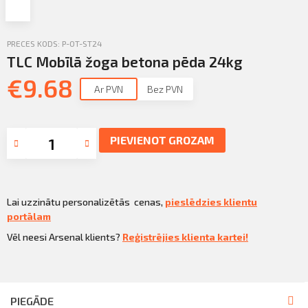
Profila informācija
Sazināties
PRECES KODS: P-OT-ST24
PIETEIKTIES
TLC Mobīlā žoga betona pēda 24kg
Iziet
€
9.68
Ar PVN
Bez PVN
PIEVIENOT GROZAM
Lai uzzinātu personalizētās cenas,
pieslēdzies klientu
portālam
Vēl neesi Arsenal klients?
Reģistrējies klienta kartei!
PIEGĀDE