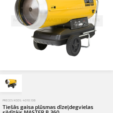
Profila informācija
Sazināties
PIETEIKTIES
Iziet
PRECES KODS: 4010.138
Tiešās gaisa plūsmas dīzeļdegvielas
sildītājs MASTER B 360