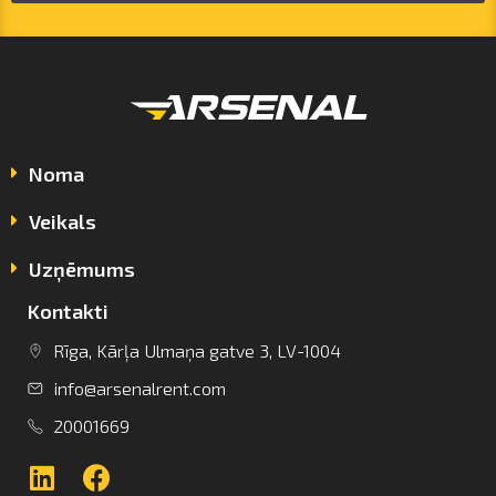
Noma
Veikals
Uzņēmums
Kontakti
info@arsenalrent.com
Rīga, Kārļa Ulmaņa gatve 3, LV-1004
info@arsenalrent.com
+37120001669
20001669
Lietuva
Latvija
Igaunija