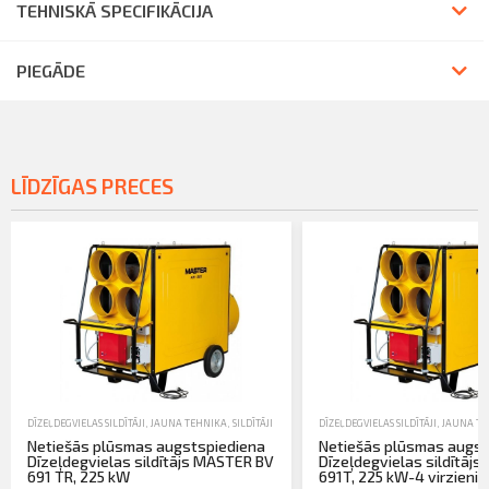
TEHNISKĀ SPECIFIKĀCIJA
PIEGĀDE
LĪDZĪGAS PRECES
DĪZEĻDEGVIELAS SILDĪTĀJI
,
JAUNA TEHNIKA
,
SILDĪTĀJI UN MITRUMA SAVĀCĒJI
DĪZEĻDEGVIELAS SILDĪTĀJI
,
JAUNA TE
Netiešās plūsmas augstspiediena
Netiešās plūsmas augst
Dīzeļdegvielas sildītājs MASTER BV
Dīzeļdegvielas sildītāj
691 TR, 225 kW
691T, 225 kW-4 virzieni