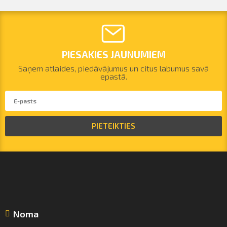
PIESAKIES JAUNUMIEM
Saņem atlaides, piedāvājumus un citus labumus savā
epastā.
PIETEIKTIES
Noma