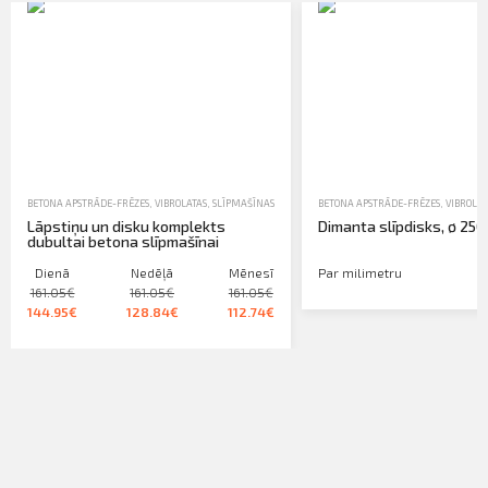
BETONA APSTRĀDE-FRĒZES, VIBROLATAS, SLĪPMAŠĪNAS
,
BETONA APSTRĀDES PIEDERUMI
BETONA APSTRĀDE-FRĒZES, VIBROLAT
,
NOMA
Lāpstiņu un disku komplekts
Dimanta slīpdisks, ø 25
dubultai betona slīpmašīnai
Dienā
Nedēļā
Mēnesī
Par milimetru
161.05€
161.05€
161.05€
144.95€
128.84€
112.74€