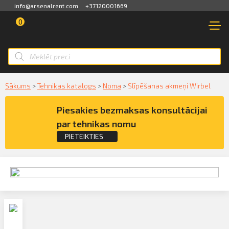
info@arsenalrent.com
+37120001669
0
VEIKALS
NOMA
Pārskats
JAUNA TEHNIKA
Rēķini, pavadzīmes
Smart ID
MAZLIETOTA TEHNIKA
Sākums
>
Tehnikas katalogs
>
Noma
>
Slīpēšanas akmeņi Wirbel
Akti, atlikumi objektos
eParaksts
Piesakies bezmaksas konsultācijai
NOMA
par tehnikas nomu
Piedāvājumi
eParaksts mobile
PAKALPOJUMI
PIETEIKTIES
Maksājumu saraksts
KLIENTIEM
Pieteikties konsultācijai par Slīpēšanas
akmeņi Wirbel nomu
Kredītlimita bilance
PAR MUMS
Pilnvaras
FOR INVESTORS