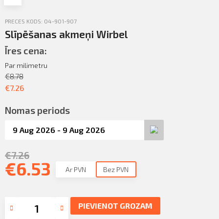
Profila informācija
PRECES KODS: 04-901-907
PIETEIKTIES
Sazināties
Slīpēšanas akmeņi Wirbel
Īres cena:
Iziet
Par milimetru
€
8.78
€
7.26
Nomas periods
€
7.26
€
6.53
Ar PVN
Bez PVN
PIEVIENOT GROZAM